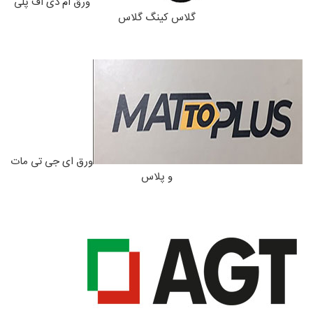
ورق ام دی اف پلی
گلاس کینگ گلاس
ورق ای جی تی مات
و پلاس