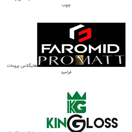
چوب
هایگلاس پرومات
فرامید