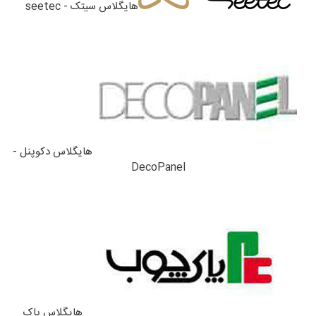
هایگلاس سیتک - seetec
هایگلاس دکوپنل -
DecoPanel
هایگلاس پاک