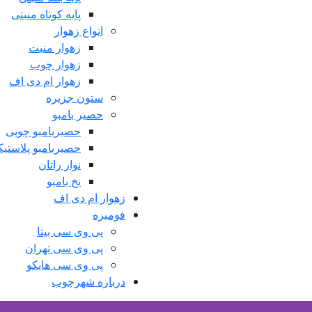
پایه کوتاه منبتی
انواع زهوار
زهوار منبت
زهوار چوب
زهوار ام دی اف
ستون جزیره
حصیر بامبو
حصیربامبو چوبی
حصیربامبو پلاستی
نوار راتان
نخ بامبو
زهوار ام دی اف
فومیزه
پی وی سی بیتا
پی وی سی تهران
پی وی سی هایکو
درباره شهرچوب