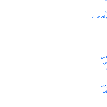
ی
 ای جی تی
لاس
س
رجی
نی