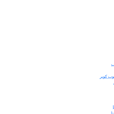
ب
وب کویر
ا