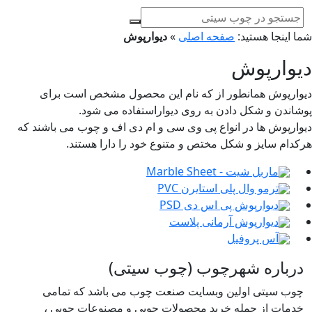
ا اینجا هستید:
صفحه اصلی
»
دیوارپوش
یوارپوش
وارپوش همانطور از که نام این محصول مشخص است برای
شاندن و شکل دادن به روی دیواراستفاده می شود.
وارپوش ها در انواع پی وی سی و ام دی اف و چوب می باشند که
کدام سایز و شکل مختص و متنوع خود را دارا هستند.
ماربل شیت - Marble Sheet
ترمو وال پلی استایرن PVC
دیوارپوش پی اس دی PSD
دیوارپوش آرمانی پلاست
آس پروفیل
درباره شهرچوب (چوب سیتی)
چوب سیتی اولین وبسایت صنعت چوب می باشد که تمامی
خدمات از جمله خرید محصولات چوبی و مصنوعات چوبی ،