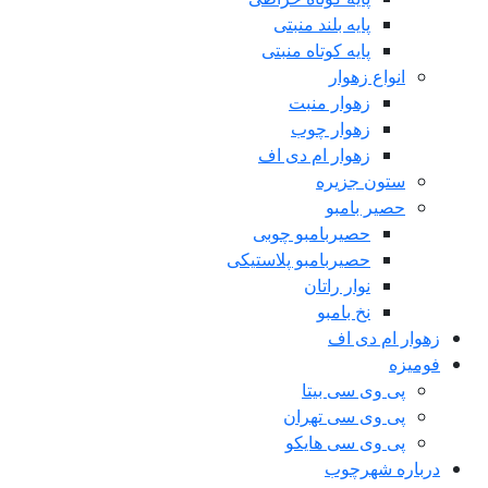
پایه بلند منبتی
پایه کوتاه منبتی
انواع زهوار
زهوار منبت
زهوار چوب
زهوار ام دی اف
ستون جزیره
حصیر بامبو
حصیربامبو چوبی
حصیربامبو پلاستیکی
نوار راتان
نخ بامبو
زهوار ام دی اف
فومیزه
پی وی سی بیتا
پی وی سی تهران
پی وی سی هایکو
درباره شهرچوب