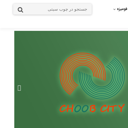
فومیزه