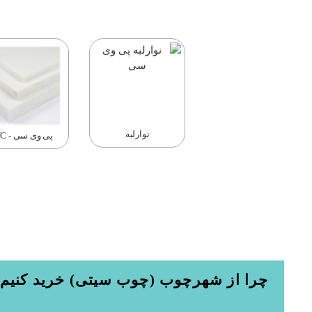
نوارلبه
پی وی سی - PVC
چرا از شهرچوب (چوب سیتی) خرید کنیم