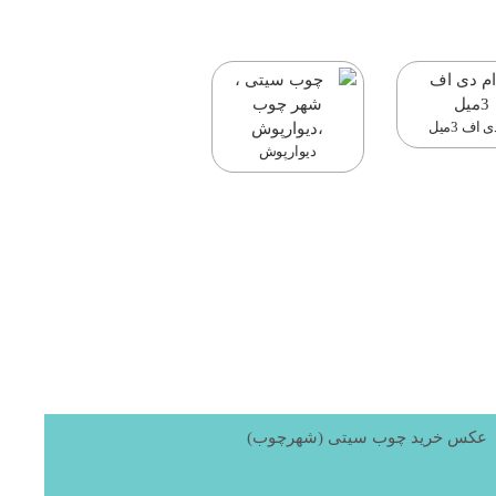
 اف 3میل
دیوارپوش