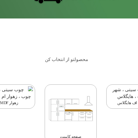
 اف هایگلاس
زهوار MDF
صفحه کابینت