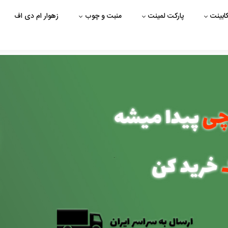
ابینت
پارکت لمینت
منبت و چوب
زهوار ام دی اف
کلیک کنید