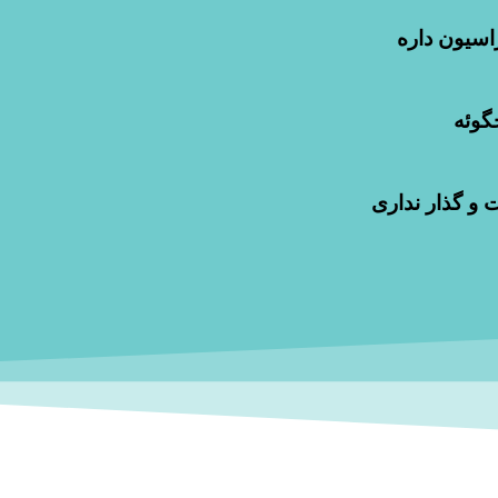
گوئه
 و گذار نداری