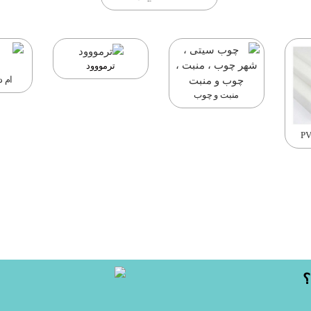
ترمووود
ام دی
منبت و چوب
؟