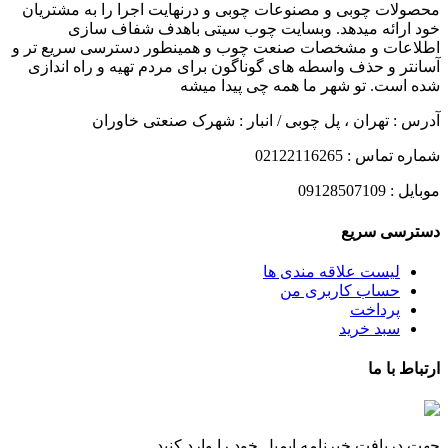
محصولات چوبی و مصنوعات چوبی و درنهایت اجرا را به مشتریان
خود ارائه میدهد. وبسایت چوب سیتی باهدف شفاف سازی
اطلاعات و مشخصات صنعت چوب و همینطور دسترسی سریع تر و
آسانتر و حذف واسطه های گوناگون برای مردم تهیه و راه اندازی
شده است. تو شهر ما همه چی پیدا میشه
آدرس : تهران ، پل چوبی / انبار : شهرک صنعتی خاوران
شماره تماس : 02122116265
موبایل : 09128507109
دسترسی سریع
لیست علاقه مندی ها
حساب کاربری من
پرداخت
سبد خرید
ارتباط با ما
جهت دریافت خبرنامه ایمیل خود را وارد کنید