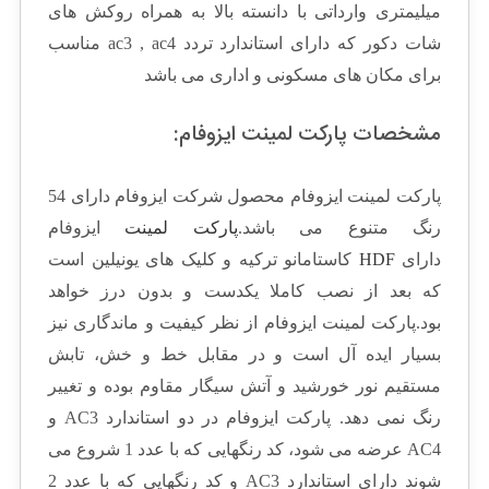
میلیمتری وارداتی با دانسته بالا به همراه روکش های
شات دکور که دارای استاندارد تردد ac3 , ac4 مناسب
برای مکان های مسکونی و اداری می باشد
مشخصات پارکت لمینت ایزوفام:
پارکت لمینت ایزوفام محصول شرکت ایزوفام دارای 54
رنگ متنوع می باشد.
پارکت لمینت
ایزوفام
دارای
HDF
کاستامانو ترکیه و کلیک های یونیلین است
که بعد از نصب کاملا یکدست و بدون درز خواهد
بود.پارکت لمینت ایزوفام از نظر کیفیت و ماندگاری نیز
بسیار ایده آل است و در مقابل خط و خش، تابش
مستقیم نور خورشید و آتش سیگار مقاوم بوده و تغییر
رنگ نمی دهد. پارکت ایزوفام در دو استاندارد AC3 و
AC4 عرضه می شود، کد رنگهایی که با عدد 1 شروع می
شوند دارای استاندارد AC3 و کد رنگهایی که با عدد 2