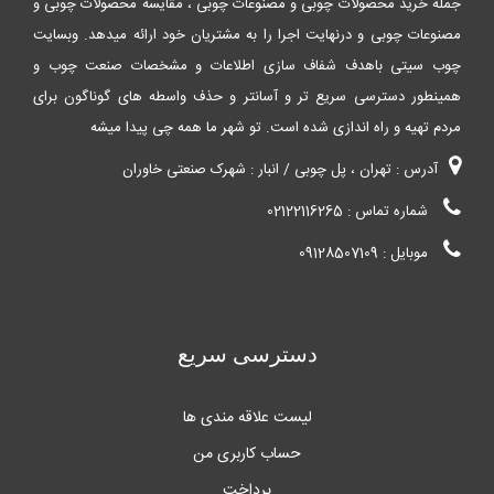
جمله خرید محصولات چوبی و مصنوعات چوبی ، مقایسه محصولات چوبی و
مصنوعات چوبی و درنهایت اجرا را به مشتریان خود ارائه میدهد. وبسایت
چوب سیتی باهدف شفاف سازی اطلاعات و مشخصات صنعت چوب و
همینطور دسترسی سریع تر و آسانتر و حذف واسطه های گوناگون برای
مردم تهیه و راه اندازی شده است. تو شهر ما همه چی پیدا میشه
آدرس : تهران ، پل چوبی / انبار : شهرک صنعتی خاوران
شماره تماس : 02122116265
موبایل : 09128507109
دسترسی سریع
لیست علاقه مندی ها
حساب کاربری من
پرداخت