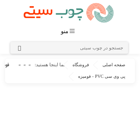
منو
فومیزه 
شما اینجا هستید:
»
»
»
صفحه اصلی
فروشگاه
پی وی سی PVC - فومیزه