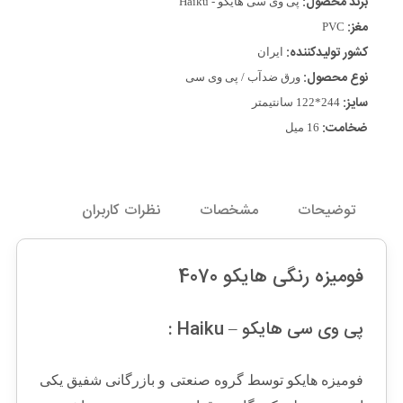
برند محصول:
پی وی سی هایکو - Haiku
مغز:
PVC
کشور تولیدکننده:
ایران
نوع محصول:
ورق ضدآب / پی وی سی
سایز:
244*122 سانتیمتر
ضخامت:
16 میل
توضیحات
مشخصات
نظرات کاربران
فومیزه رنگی هایکو 4070
پی وی سی هایکو – Haiku :
فومیزه هایکو توسط گروه صنعتی و بازرگانی شفیق یکی