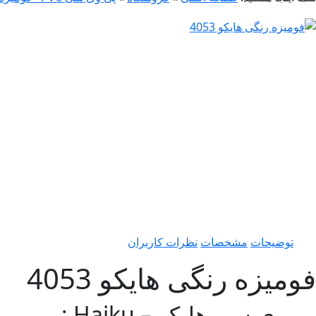
توضیحات
مشخصات
نظرات کاربران
فومیزه رنگی هایکو 4053
پی وی سی هایکو – Haiku :