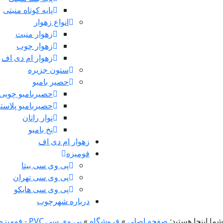
پایه کوتاه منبتی
انواع زهوار
زهوار منبت
زهوار چوب
زهوار ام دی اف
ستون جزیره
حصیر بامبو
حصیربامبو چوبی
حصیربامبو پلاست
نوار راتان
نخ بامبو
زهوار ام دی اف
فومیزه
پی وی سی بیتا
پی وی سی تهران
پی وی سی هایکو
درباره شهرچوب
شما اینجا هستید:
صفحه اصلی
»
فروشگاه
»
پی وی سی PVC - فومیزه