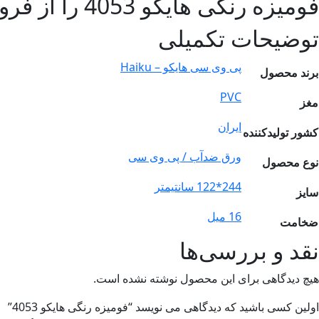
فومیزه رنگی هایکو 4053 را از فروشگاه
توضیحات تکمیلی
پی وی سی هایکو – Haiku
برند محصول
PVC
مغز
ایران
کشور تولیدکننده
ورق ضدآب / پی وی سی
نوع محصول
244*122 سانتیمتر
سایز
16 میل
ضخامت
نقد و بررسی‌ها
هیچ دیدگاهی برای این محصول نوشته نشده است.
اولین کسی باشید که دیدگاهی می نویسد “فومیزه رنگی هایکو 4053”