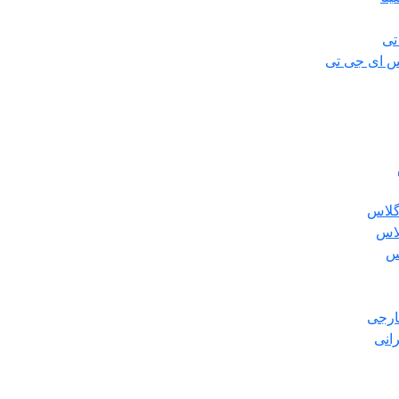
تی
س ای جی تی
گلاس
لاس
س
ارجی
انی