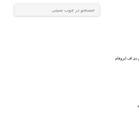
 دی اف ایزوفام
د