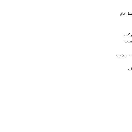
یل خام
رکت
ینت
ت و چوب
ف