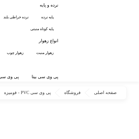
نرده و پایه
پایه نرده
نرده خراطی بلند
پایه کوتاه منبتی
انواع زهوار
زهوار منبت
زهوار چوب
پی وی سی بیتا
پی وی سی 
صفحه اصلی
فروشگاه
پی وی سی PVC - فومیزه