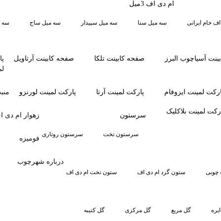
ام دی اف 3میل
اف خام ایرانی
سه میل سنا
سه میل سپیدار
سه میل ساج
سه م
ینت آسیاچوب البرز
صفحه کابینت تلکا
صفحه کابینت آرتاویل
پا
لم
ارکت لمینت ایزوفام
پارکت لمینت آرتا
پارکت لمینت لورنزو
منب
رکت لمینت بلاکلیک
سرستون
زهوار ام دی ا
سرستون تخت
سرستون روتاری
فومیزه
درباره شهرچوب
چوبی
ستون گرد ام دی اف
ستون تخت ام دی اف
یره
گل مربع
گل مرکزی
گل کتیبه