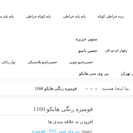
نرده خراطی کوتاه
پایه بلند خراطی
پایه کوتاه خراطی
پایه بلند م
ستون جزیره
زهوار ام دی اف
حصیر بامبو
حصیربامبو چوبی
حصیربامبو پلاستیکی
نوار راتان
تهران
پی وی سی هایکو
شما اینجا هستید:
»
»
»
فومیزه رنگی هایکو 1160
فومیزه رنگی هایکو 1160
افزودن به علاقه مندی ها
دسته:
پی وی سی PVC - فومیزه