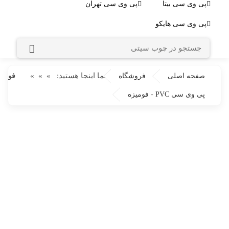
پی وی سی بیتا
پی وی سی تهران
پی وی سی هایکو
شما اینجا هستید:
»
»
»
صفحه اصلی
فروشگاه
فومیزه
پی وی سی PVC - فومیزه