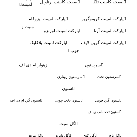
صفحه کابینت تلکا
صفحه کابینت آرتاویل
لمینت
پارکت لمینت کرونوگرین
پارکت لمینت ایزوفام
منبت و
پارکت لمینت آرتا
پارکت لمینت لورنزو
پارکت لمینت گرین لایف
پارکت لمینت بلاکلیک
چوب
سرستون
زهوار ام دی اف
سرستون تخت
سرستون روتاری
ستون
ستون گرد چوبی
ستون تخت چوبی
ستون گرد ام دی اف
ستون تخت ام دی اف
گل منبت
گل تاج
گل کنج
گل دایره
گل مربع