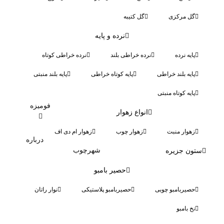
گل مرکزی
گل کتیبه
نرده و پایه
پایه نرده
نرده خراطی بلند
نرده خراطی کوتاه
پایه بلند خراطی
پایه کوتاه خراطی
پایه بلند منبتی
پایه کوتاه منبتی
فومیزه
انواع زهوار
زهوار منبت
زهوار چوب
زهوار ام دی اف
درباره
شهرچوب
ستون جزیره
حصیر بامبو
حصیربامبو چوبی
حصیربامبو پلاستیکی
نوار راتان
نخ بامبو