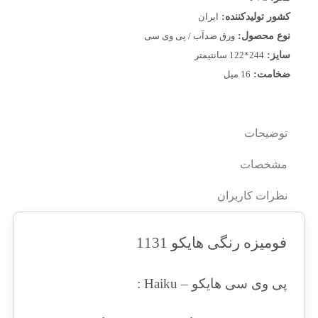
کشور تولیدکننده:
ایران
نوع محصول:
ورق ضدآب / پی وی سی
سایز:
244*122 سانتیمتر
ضخامت:
16 میل
توضیحات
مشخصات
نظرات کاربران
فومیزه رنگی هایکو 1131
پی وی سی هایکو – Haiku :