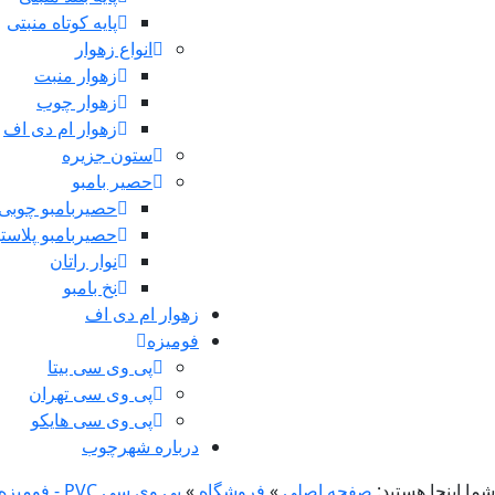
پایه کوتاه منبتی
انواع زهوار
زهوار منبت
زهوار چوب
زهوار ام دی اف
ستون جزیره
حصیر بامبو
حصیربامبو چوبی
حصیربامبو پلاست
نوار راتان
نخ بامبو
زهوار ام دی اف
فومیزه
پی وی سی بیتا
پی وی سی تهران
پی وی سی هایکو
درباره شهرچوب
شما اینجا هستید:
صفحه اصلی
»
فروشگاه
»
پی وی سی PVC - فومیزه