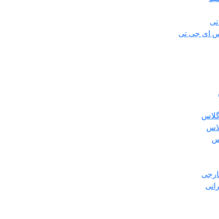
تی
س ای جی تی
گلاس
لاس
س
ارجی
انی