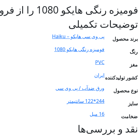
فومیزه رنگی هایکو 1080 را از فروشگاه
توضیحات تکمیلی
پی وی سی هایکو – Haiku
برند محصول
فومیزه رنگی هایکو 1080
رنگ
PVC
مغز
ایران
کشور تولیدکننده
ورق ضدآب / پی وی سی
نوع محصول
244*122 سانتیمتر
سایز
16 میل
ضخامت
نقد و بررسی‌ها