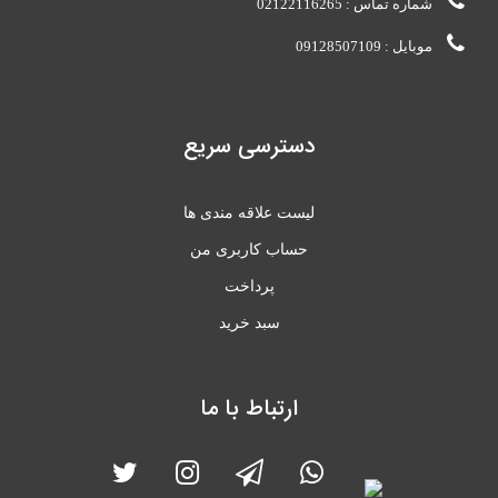
شماره تماس : 02122116265
موبایل : 09128507109
دسترسی سریع
لیست علاقه مندی ها
حساب کاربری من
پرداخت
سبد خرید
ارتباط با ما