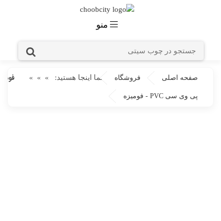
منو
فومیزه 
شما اینجا هستید:
»
»
»
صفحه اصلی
فروشگاه
پی وی سی PVC - فومیزه