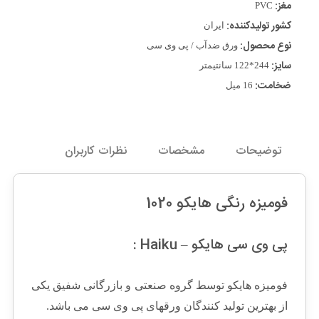
مغز:
PVC
کشور تولیدکننده:
ایران
نوع محصول:
ورق ضدآب / پی وی سی
سایز:
244*122 سانتیمتر
ضخامت:
16 میل
توضیحات
مشخصات
نظرات کاربران
فومیزه رنگی هایکو 1020
پی وی سی هایکو – Haiku :
فومیزه هایکو توسط گروه صنعتی و بازرگانی شفیق یکی
از بهترین تولید کنندگان ورقهای پی وی سی می باشد.