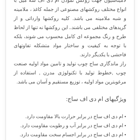
لامیناسیون جهت روكش نمودن ام دی اف سه میل با
انواع مختلف روکشهای مصنوعی از جمله کاغذ ، ملامینه
و شبه ملامینه می باشد. کلیه روکشها وارداتی و از
گریدهای مختلفی می باشند.. این روکشها نه تنها از لحاظ
طرح و رنگ مجموعه ای کامل محسوب می شوند، بلکه
با توجه به کیفیت و ساختار مواد متشکله تفاوتهای
فاحشی با یکدیگر دارند.
راز ماندگاری ساج چوب توليد و تامين مواد اوليه صنعت
چوب ,خطوط توليد با تكنولوژی مدرن , استفاده از
مرغوبترين مواد اوليه ، توزيع مستقيم و آسان می باشد.
ویژگیهای ام دی اف ساج:
• ام دی اف ساج در برابر حرارت بالا مقاومت دارد.
• ام دی اف ساج در برابر آب و رطوبت مقاومت دارد.
• ام دی اف ساج در برابر اجسام سخت مقاومت دارد.