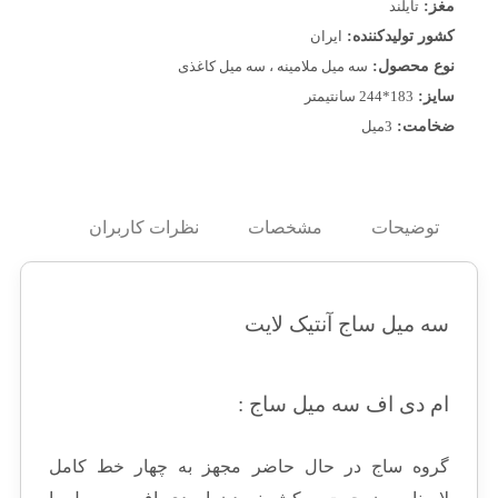
مغز:
تایلند
کشور تولیدکننده:
ایران
نوع محصول:
سه میل ملامینه ، سه میل کاغذی
سایز:
183*244 سانتیمتر
ضخامت:
3میل
توضیحات
مشخصات
نظرات کاربران
سه میل ساج آنتیک لایت
ام دی اف سه میل ساج :
گروه ساج در حال حاضر مجهز به چهار خط كامل