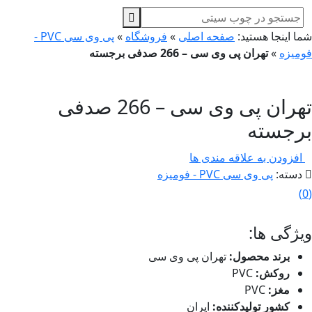
ا اینجا هستید:
صفحه اصلی
»
فروشگاه
»
پی وی سی PVC -
میزه
»
تهران پی وی سی – 266 صدفی برجسته
تهران پی وی سی – 266 صدفی
رجسته
افزودن به علاقه مندی ها
سته:
پی وی سی PVC - فومیزه
)
ژگی ها:
برند محصول:
تهران پی وی سی
روکش:
PVC
مغز:
PVC
کشور تولیدکننده:
ایران