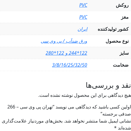
وکش
PVC
غز
PVC
شور تولیدکننده
ایران
وع محصول
ورق ضدآب / پی وی سی
ایز
122*244 و 122*280
خامت
3/8/16/25/32/50
د و بررسی‌ها
چ دیدگاهی برای این محصول نوشته نشده است.
اولین کسی باشید که دیدگاهی می نویسد “تهران پی وی سی – 266
فی برجسته”
انی ایمیل شما منتشر نخواهد شد.
بخش‌های موردنیاز علامت‌گذاری
ه‌اند
*