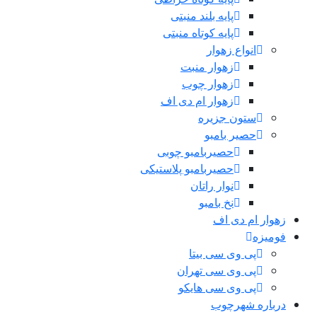
پایه بلند منبتی
پایه کوتاه منبتی
انواع زهوار
زهوار منبت
زهوار چوب
زهوار ام دی اف
ستون جزیره
حصیر بامبو
حصیربامبو چوبی
حصیربامبو پلاستیکی
نوار راتان
نخ بامبو
زهوار ام دی اف
فومیزه
پی وی سی بیتا
پی وی سی تهران
پی وی سی هایکو
درباره شهرچوب