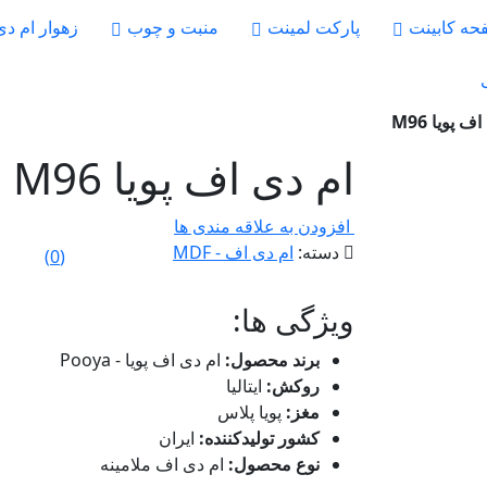
حه کابینت
پارکت لمینت
منبت و چوب
زهوار ام د
ف پویا M96
ام دی اف پویا M96
افزودن به علاقه مندی ها
دسته:
ام دی اف - MDF
)
0
(
ویژگی ها:
برند محصول:
ام دی اف پویا - Pooya
روکش:
ایتالیا
مغز:
پویا پلاس
کشور تولیدکننده:
ایران
نوع محصول:
ام دی اف ملامینه