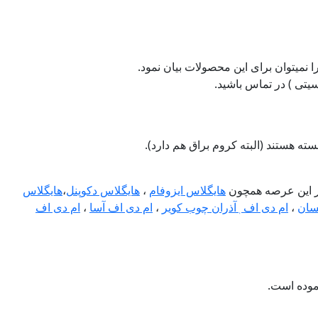
تی ) در تماس باشید.
 در این عرصه همچون
هایگلاس ایزوفام
،
هایگلاس دکوپنل
،
هایگلاس
سان
،
ام دی اف ٖآذران چوب کویر
،
ام دی اف آسا
،
ام دی اف
موده است.