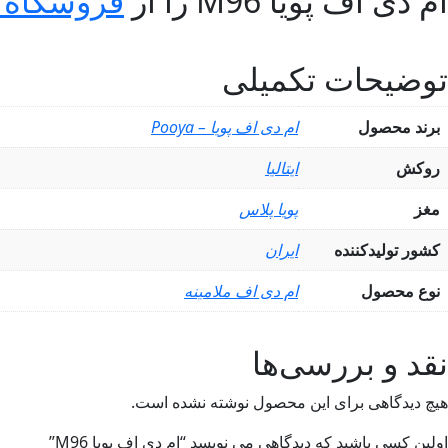
ام دی اف پویا M96 را از
فروشگاه 
توضیحات تکمیلی
برند محصول
ام دی اف پویا – Pooya
روکش
ایتالیا
مغز
پویا پلاس
کشور تولیدکننده
ایران
نوع محصول
ام دی اف ملامینه
نقد و بررسی‌ها
هیچ دیدگاهی برای این محصول نوشته نشده است.
اولین کسی باشید که دیدگاهی می نویسد “ام دی اف پویا M96”