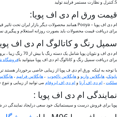
5.کنترل و نظارت مستمر فرایند تولید
قیمت ورق ام دی اف پویا:
ام دی اف پویا – Pooya همانند محصولات دیگر بازار ایران تحت تاثیر قیمت و نوسانات ارزی و دلاری می باشد بنابراین قیمت مشخص و ثابتی را نمیتوان برای این محصولات بیان نمود.
برای دریافت قیمت محصولات باید بصورت روزانه استعلام و پیگیری ن
سمپل رنگ و کاتالوگ ام دی اف پویا
ام دی اف و نئوپان پویا شامل یک دسته رنگ با بیش از 70 رنگ زیبا ، بروز و متنوع می باشد که دارای کیفیت عالی و بیشتر بصورت برفی و برجسته هستند (البته کروم براق هم دارد).
برای دریافت سمپل رنگ و کاتالوگ ام دی اف پویا میتوانید با
فروشگاه ش
با توجه به اینکه ورق ام دی ف پویا از زیبایی خاصی برخوردار هستند
پانوتک
،
هایگلاس واریو
و
هایگلاس پاکچوب
،
هایگلاس فرامید
،
هایگلاس
سلکت
،
ام دی اف آرتا
و
ام دی اف ایزوفام
می توانید از زیبایی و تنو
نمایندگی ام دی اف پویا :
پویا برای فروش درست و سیستماتیک خود سعی درایجاد نمایندگی در شهره