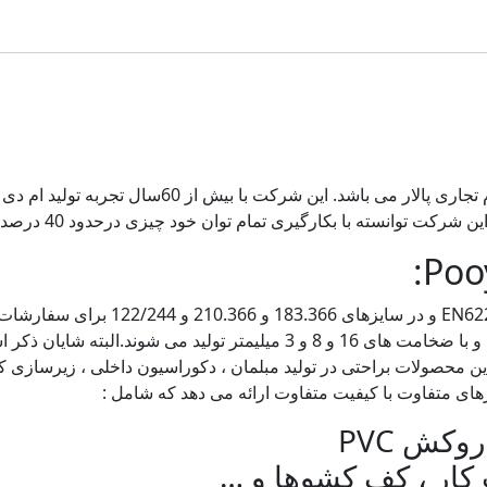
تولید کارخانه ام دی اف و نئوپان پویا با نام ت
وان خود چیزی درحدود 40 درصد بازار ام دی اف و نئوپان ایران را دراختیار خود داشته باشد.
 محصولات براحتی در تولید مبلمان ، دکوراسیون داخلی ، زیرسازی 
رهای متفاوت با کیفیت متفاوت ارائه می دهد که شامل :
کش PVC
کار ، کف کشوها و …