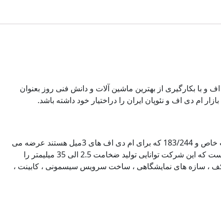
جاری پالار می باشد. این شرکت با بیش از 60سال تجربه تولید ام دی اف و با بکارگیری از بهترین ماشین آلات و دانش فنی روز بعنوان
شرکت پویا ام دی اف تولیدی خود را با دانسیته متوسط با استاندارد EN622-5 و در سایزهای 183.366 و 210.366 و 122/244 برای سفارشات خاص و 183/244 که برای ام دی اف های 3میل هستند عرضه می
نماید. پنل های پویا چه ام دی اف و چه نئوپان در سایزهایی که بیان شده و با ضخامت های 16 و 8 و 3 میلیمتر تولید می شوند.البته شایان ذکر است که این شرکت توانایی تولید ضخامت 2.5 الی 35 میلیمتر را
کف ، سازه های نمایشگاهی ، ساخت سرویس سیسمونی ، کابینت ،