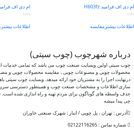
ام دی اف فرامید H603fz
ام دی اف فرامید 07fz
اطلاعات بیشتر
مقایسه
اطلاعات بیشتر
م
درباره شهرچوب (چوب سیتی)
چوب سیتی اولین وبسایت صنعت چوب می باشد که تمامی خدمات از
محصولات چوبی و مصنوعات چوبی ، مقایسه محصولات چوبی و مصن
درنهایت اجرا را به مشتریان خود ارائه میدهد. وبسایت چوب سیتی 
سازی اطلاعات و مشخصات صنعت چوب و همینطور دسترسی سریع تر
حذف واسطه های گوناگون برای مردم تهیه و راه اندازی شده است. ت
چی پیدا میشه
آدرس : تهران ، پل چوبی / انبار : شهرک صنعتی خاوران
شماره تماس : 02122116265