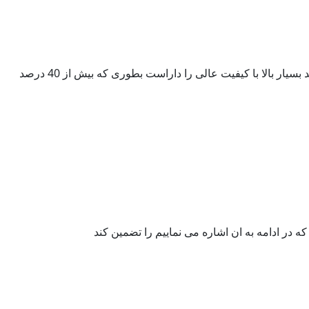
گروه صنعتی پویا با بیش از 60سال سابقه تولید در زمینه نئوپان و بعدها ام دی اف در استان مازندران واقع شده است. این کارخانه توانایی تولید بسیار بالا با کیفیت عالی را داراست بطوری که بیش از 40 درصد