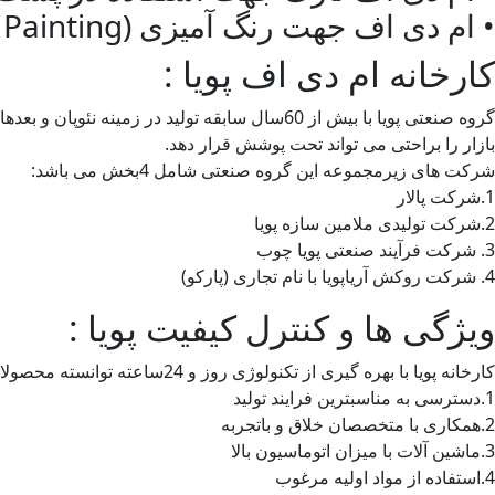
• ام دی اف جهت رنگ آمیزی (Diect Painting)
کارخانه ام دی اف پویا :
بازار را براحتی می تواند تحت پوشش قرار دهد.
شرکت های زیرمجموعه این گروه صنعتی شامل 4بخش می باشد:
1.شرکت پالار
2.شرکت تولیدی ملامین سازه پویا
3. شرکت فرآیند صنعتی پویا چوب
4. شرکت روکش آریاپویا با نام تجاری (پارکو)
ویژگی ها و کنترل کیفیت پویا :
کارخانه پویا با بهره گیری از تکنولوژی روز و 24ساعته توانسته محصولات خودرا بصورت مستمر از نظر کیفی کنترل کند و رعایت مولفه هایی که در ادامه به ان اشاره می نماییم را تضمین کند
1.دسترسی به مناسبترین فرایند تولید
2.همکاری با متخصصان خلاق و باتجربه
3.ماشین آلات با میزان اتوماسیون بالا
4.استفاده از مواد اولیه مرغوب