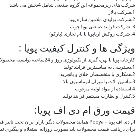
شرکت های زیرمجموعه این گروه صنعتی شامل 4بخش می باشد:
1.شرکت پالار
2.شرکت تولیدی ملامین سازه پویا
3. شرکت فرآیند صنعتی پویا چوب
4. شرکت روکش آریاپویا با نام تجاری (پارکو)
ویژگی ها و کنترل کیفیت پویا :
کارخانه پویا با بهره گیری از تکنولوژی روز و 24ساعته توانسته محصولات خودرا بصورت مستمر از نظر کیفی کنترل کند و رعایت مولفه هایی که در ادامه به ان اشاره می نماییم را تضمین کند
1.دسترسی به مناسبترین فرایند تولید
2.همکاری با متخصصان خلاق و باتجربه
3.ماشین آلات با میزان اتوماسیون بالا
4.استفاده از مواد اولیه مرغوب
5.کنترل و نظارت مستمر فرایند تولید
قیمت ورق ام دی اف پویا:
ام دی اف پویا – Pooya همانند محصولات دیگر بازار ایران تحت تاثیر قیمت و نوسانات ارزی و دلاری می باشد بنابراین قیمت مشخص و ثابتی را نمیتوان برای این محصولات بیان نمود.
برای دریافت قیمت محصولات باید بصورت روزانه استعلام و پیگیری ن