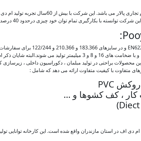
تولید کارخانه ام دی اف و نئوپان پویا با نام ت
وان خود چیزی درحدود 40 درصد بازار ام دی اف و نئوپان ایران را دراختیار خود داشته باشد.
 محصولات براحتی در تولید مبلمان ، دکوراسیون داخلی ، زیرسازی 
رهای متفاوت با کیفیت متفاوت ارائه می دهد که شامل :
کش PVC
کار ، کف کشوها و …