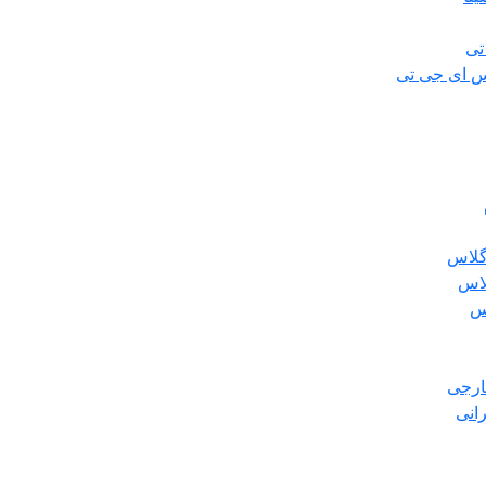
تی
س ای جی تی
گلاس
لاس
س
ارجی
انی