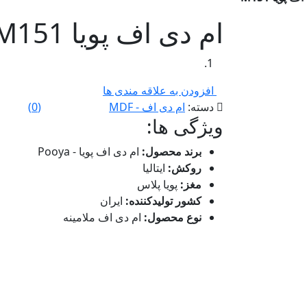
ام دی اف پویا M151
افزودن به علاقه مندی ها
دسته:
ام دی اف - MDF
(
0
)
ویژگی ها:
برند محصول:
ام دی اف پویا - Pooya
روکش:
ایتالیا
مغز:
پویا پلاس
کشور تولیدکننده:
ایران
نوع محصول:
ام دی اف ملامینه