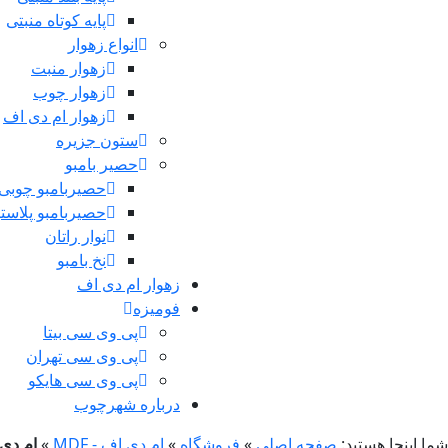
پایه کوتاه منبتی
انواع زهوار
زهوار منبت
زهوار چوب
زهوار ام دی اف
ستون جزیره
حصیر بامبو
حصیربامبو چوبی
حصیربامبو پلاست
نوار راتان
نخ بامبو
زهوار ام دی اف
فومیزه
پی وی سی بیتا
پی وی سی تهران
پی وی سی هایکو
درباره شهرچوب
شما اینجا هستید:
صفحه اصلی
»
فروشگاه
»
ام دی اف - MDF
»
ام دی اف