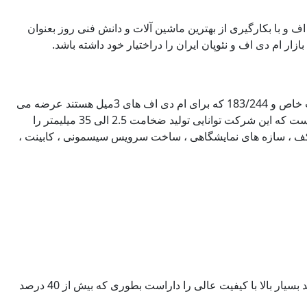
جاری پالار می باشد. این شرکت با بیش از 60سال تجربه تولید ام دی اف و با بکارگیری از بهترین ماشین آلات و دانش فنی روز بعنوان
شرکت پویا ام دی اف تولیدی خود را با دانسیته متوسط با استاندارد EN622-5 و در سایزهای 183.366 و 210.366 و 122/244 برای سفارشات خاص و 183/244 که برای ام دی اف های 3میل هستند عرضه می
نماید. پنل های پویا چه ام دی اف و چه نئوپان در سایزهایی که بیان شده و با ضخامت های 16 و 8 و 3 میلیمتر تولید می شوند.البته شایان ذکر است که این شرکت توانایی تولید ضخامت 2.5 الی 35 میلیمتر را
کف ، سازه های نمایشگاهی ، ساخت سرویس سیسمونی ، کابینت ،
گروه صنعتی پویا با بیش از 60سال سابقه تولید در زمینه نئوپان و بعدها ام دی اف در استان مازندران واقع شده است. این کارخانه توانایی تولید بسیار بالا با کیفیت عالی را داراست بطوری که بیش از 40 درصد