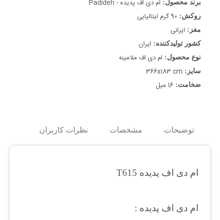
ام دی اف پدیده - Padideh
برند محصول:
90 گرم ایتالیایی
روکش:
ایرانی
مغز:
ایران
کشور تولیدکننده:
ام دی اف ملامینه
نوع محصول:
366x183 cm
سایز:
16 میل
ضخامت:
توضیحات
مشخصات
نظرات کاربران
ام دی اف پدیده T615
ام دی اف پدیده :