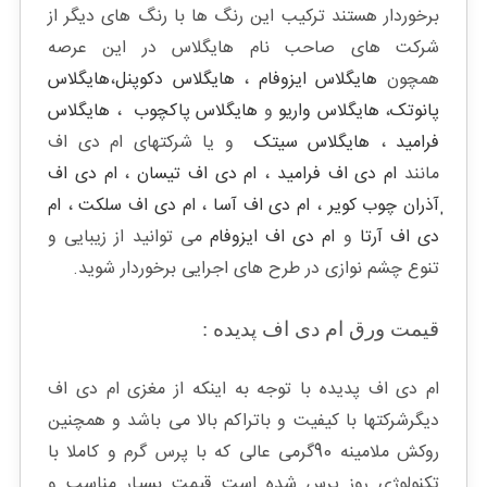
برخوردار هستند ترکیب این رنگ ها با رنگ های دیگر از
شرکت های صاحب نام هایگلاس در این عرصه
همچون
هایگلاس ایزوفام
،
هایگلاس دکوپنل
،
هایگلاس
پانوتک
،
هایگلاس واریو
و
هایگلاس پاکچوب
،
هایگلاس
فرامید
،
هایگلاس سیتک
و یا شرکتهای ام دی اف
مانند
ام دی اف فرامید
،
ام دی اف تیسان
،
ام دی اف
ٖآذران چوب کویر
،
ام دی اف آسا
،
ام دی اف سلکت
،
ام
دی اف آرتا
و
ام دی اف ایزوفام
می توانید از زیبایی و
تنوع چشم نوازی در طرح های اجرایی برخوردار شوید.
قیمت ورق ام دی اف پدیده :
ام دی اف پدیده با توجه به اینکه از مغزی ام دی اف
دیگرشرکتها با کیفیت و باتراکم بالا می باشد و همچنین
روکش ملامینه 90گرمی عالی که با پرس گرم و کاملا با
تکنولوژی روز پرس شده است قیمت بسیار مناسب و