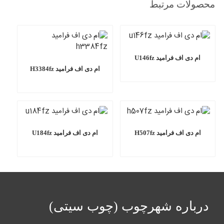
محصولات مرتبط
ام دی اف فرامید U146fz
ام دی اف فرامید H3384fz
ام دی اف فرامید H507fz
ام دی اف فرامید U184fz
درباره شهرچوب (چوب سیتی)