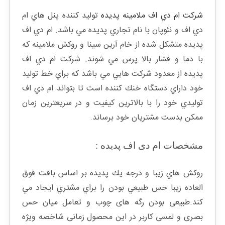
شركت ام دي اف ملامينه پديده
توليد كننده پنل هاي ام
دي اف و نئوپان با نام تجاري پديده مي باشد. ام دي اف
پديده متشكل شده از خام آرين سينا و روكش ملامينه كه
با دما و فشار بالا پرس مي شوند. شركت ام دي اف
پديده از معدود شركت هايي مي باشد كه براي خط توليد
خود داراي دستگاه خنك كننده است تا بتواند ام دي اف
توليدي خود را با بالاترين كيفيت و در سريعترين زمان
ممكن بدست مشتريان خود برساند.
مشخصات ام دی اف پدیده :
روكش هاي زيبا و درجه يك پديده بر اساس بافت فوق
العاده زيبا حس طبيعي بودن را براي مشتري ايجاد مي
كند.طبیعی بودن رگه های چوب و تعامل میان حس
بصری و لمسی کاربر در این محصول زمانی شاخصه ویژه