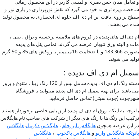
تعامل میان حس بصری و لمسی کاربر در این محصول زمانی
خصه ویژه تری به خود می گیرد که نقش نورپردازی در بازی نور و
ح بر روی بافت این ام دی اف جلوه ای انحصاری به محصول تولید
ه می بخشد.
 دی اف های پدیده در کروم های ملامینه برجسته و براق ، بتنی ،
ت و البته ورق نئوپان عرضه می گردند. تمامی پنل های پدیده
بصورت 183.366 و با ضخامت 16میلیمتر با روکش های 85 و 90 گرم
لید می شوند.
پل ام دی اف پدیده :
دسته رنگ ام دی اف پدیده شامل بیش از 120 رنگ زیبا ، متنوع و بروز
 باشد. برای تهیه سمپل ام دی اف پدیده میتوانید با فروشگاه
رچوب (چوب سیتی) تماس حاصل فرمایید.
 توجه به اینکه ورق ام دی ف پدیده از زیبایی خاصی برخوردار هستند
کیب این رنگ ها با رنگ های دیگر از شرکت های صاحب نام هایگلاس
 این عرصه همچون
هایگلاس ایزوفام
،
هایگلاس دکوپنل
،
هایگلاس
نوتک
،
هایگلاس واریو
و
هایگلاس پاکچوب
،
هایگلاس