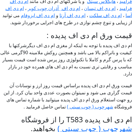
امید
،
هایگلاس سیتک
و یا شرکتهای ام دی اف مانند
ام دی اف
امید
،
ام دی اف تیسان
،
ام دی اف ٖآذران چوب کویر
،
ام دی اف
ا
،
ام دی اف سلکت
،
ام دی اف آرتا
و
ام دی اف ایزوفام
می توانید
 زیبایی و تنوع چشم نوازی در طرح های اجرایی برخوردار شوید.
مت ورق ام دی اف پدیده :
 دی اف پدیده با توجه به اینکه از مغزی ام دی اف دیگرشرکتها با
کیفیت و باتراکم بالا می باشد و همچنین روکش ملامینه 90گرمی عالی
 با پرس گرم و کاملا با تکنولوژی روز پرس شده است قیمت بسیار
اسب و رقابتی تری نسبت به ام دی اف های همرده خود در بازار
رد.
مت ورق ام دی اف پدیده براساس قیمت روز ارز و نوسانات آن
مت گزاری می شود و نمیتوان بصورت عددی واحد بیان کرد. از این
 جهت استعلام ورق ام دی اف پدیده میتوانید با شماره تماس های
وشگاه
شهرچوب ( چوب سیتی )
تماس حاصل فرمایید .
دی اف پدیده T583 را از فروشگاه
هرچوب ( چوب سیتی )
بخواهید.