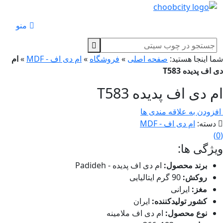
منو
ا اینجا هستید:
صفحه اصلی
»
فروشگاه
»
ام دی اف - MDF
»
ام
اف پدیده T583
 دی اف پدیده T583
زودن به علاقه مندی ها
سته:
ام دی اف - MDF
)
ژگی ها:
برند محصول:
ام دی اف پدیده - Padideh
روکش:
90 گرم ایتالیایی
مغز:
ایرانی
کشور تولیدکننده:
ایران
نوع محصول:
ام دی اف ملامینه