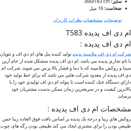
سایز:
366x183 cm
ضخامت:
16 میل
توضیحات
مشخصات
نظرات کاربران
 دی اف پدیده T583
 دی اف پدیده :
كت ام دي اف ملامينه پديده
توليد كننده پنل هاي ام دي اف و نئوپان
 نام تجاري پديده مي باشد. ام دي اف پديده متشكل شده از خام آرين
نا و روكش ملامينه كه با دما و فشار بالا پرس مي شوند. شركت ام
 اف پديده از معدود شركت هايي مي باشد كه براي خط توليد خود
راي دستگاه خنك كننده است تا بتواند ام دي اف توليدي خود را با
لاترين كيفيت و در سريعترين زمان ممكن بدست مشتريان خود
ساند.
شخصات ام دی اف پدیده :
كش هاي زيبا و درجه يك پديده بر اساس بافت فوق العاده زيبا حس
يعي بودن را براي مشتري ايجاد مي كند.طبیعی بودن رگه های چوب