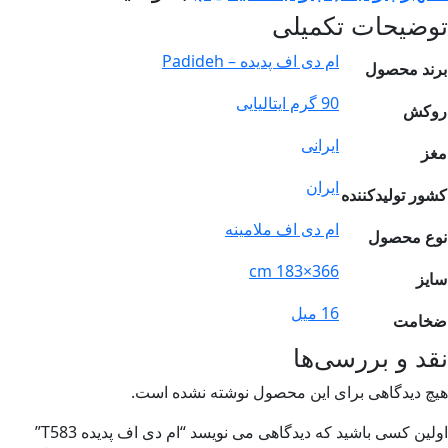
وضیحات تکمیلی
ام دی اف پدیده – Padideh
ند محصول
90 گرم ایتالیایی
وکش
ایرانی
ز
ایران
ور تولیدکننده
ام دی اف ملامینه
ع محصول
366×183 cm
یز
16 میل
امت
د و بررسی‌ها
چ دیدگاهی برای این محصول نوشته نشده است.
لین کسی باشید که دیدگاهی می نویسد “ام دی اف پدیده T583”