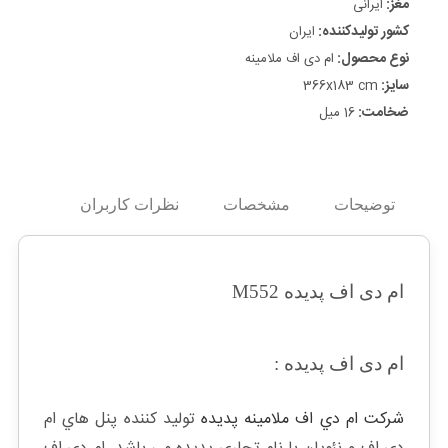
مغز:
ایرانی
کشور تولیدکننده:
ایران
نوع محصول:
ام دی اف ملامینه
سایز:
366x183 cm
ضخامت:
16 میل
توضیحات
مشخصات
نظرات کاربران
ام دی اف پدیده M552
ام دی اف پدیده :
شركت ام دي اف ملامينه پديده
توليد كننده پنل هاي ام