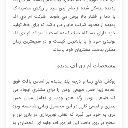
دي اف و نئوپان با نام تجاري پديده مي باشد. ام دي اف
پديده متشكل شده از خام آرين سينا و روكش ملامينه كه
با دما و فشار بالا پرس مي شوند. شركت ام دي اف
پديده از معدود شركت هايي مي باشد كه براي خط توليد
خود داراي دستگاه خنك كننده است تا بتواند ام دي اف
توليدي خود را با بالاترين كيفيت و در سريعترين زمان
ممكن بدست مشتريان خود برساند.
مشخصات ام دی اف پدیده :
روكش هاي زيبا و درجه يك پديده بر اساس بافت فوق
العاده زيبا حس طبيعي بودن را براي مشتري ايجاد مي
كند.طبیعی بودن رگه های چوب و تعامل میان حس
بصری و لمسی کاربر در این محصول زمانی شاخصه ویژه
تری به خود می گیرد که نقش نورپردازی در بازی نور و
سطح بر روی بافت این ام دی اف جلوه ای انحصاری به