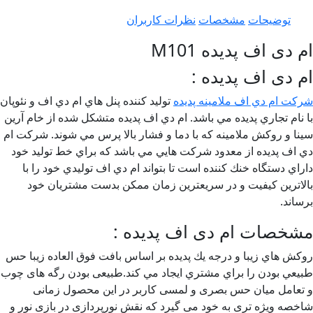
توضیحات
مشخصات
نظرات کاربران
 دی اف پدیده M101
 دی اف پدیده :
كت ام دي اف ملامينه پديده
توليد كننده پنل هاي ام دي اف و نئوپان
 نام تجاري پديده مي باشد. ام دي اف پديده متشكل شده از خام آرين
نا و روكش ملامينه كه با دما و فشار بالا پرس مي شوند. شركت ام
 اف پديده از معدود شركت هايي مي باشد كه براي خط توليد خود
راي دستگاه خنك كننده است تا بتواند ام دي اف توليدي خود را با
لاترين كيفيت و در سريعترين زمان ممكن بدست مشتريان خود
ساند.
شخصات ام دی اف پدیده :
كش هاي زيبا و درجه يك پديده بر اساس بافت فوق العاده زيبا حس
يعي بودن را براي مشتري ايجاد مي كند.طبیعی بودن رگه های چوب
تعامل میان حس بصری و لمسی کاربر در این محصول زمانی
خصه ویژه تری به خود می گیرد که نقش نورپردازی در بازی نور و