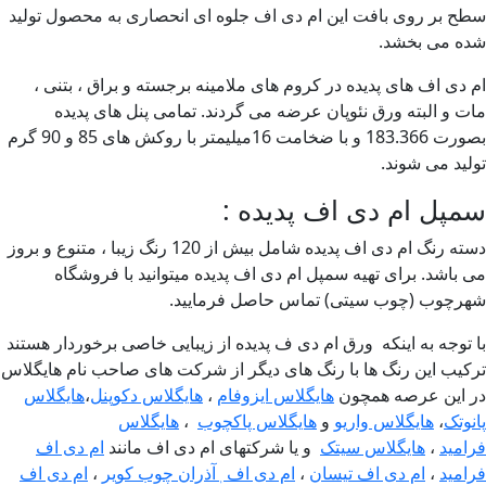
ح بر روی بافت این ام دی اف جلوه ای انحصاری به محصول تولید
ه می بخشد.
 دی اف های پدیده در کروم های ملامینه برجسته و براق ، بتنی ،
ت و البته ورق نئوپان عرضه می گردند. تمامی پنل های پدیده
بصورت 183.366 و با ضخامت 16میلیمتر با روکش های 85 و 90 گرم
لید می شوند.
پل ام دی اف پدیده :
دسته رنگ ام دی اف پدیده شامل بیش از 120 رنگ زیبا ، متنوع و بروز
 باشد. برای تهیه سمپل ام دی اف پدیده میتوانید با فروشگاه
رچوب (چوب سیتی) تماس حاصل فرمایید.
 توجه به اینکه ورق ام دی ف پدیده از زیبایی خاصی برخوردار هستند
کیب این رنگ ها با رنگ های دیگر از شرکت های صاحب نام هایگلاس
 این عرصه همچون
هایگلاس ایزوفام
،
هایگلاس دکوپنل
،
هایگلاس
نوتک
،
هایگلاس واریو
و
هایگلاس پاکچوب
،
هایگلاس
امید
،
هایگلاس سیتک
و یا شرکتهای ام دی اف مانند
ام دی اف
امید
،
ام دی اف تیسان
،
ام دی اف ٖآذران چوب کویر
،
ام دی اف