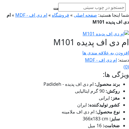
ا اینجا هستید:
صفحه اصلی
»
فروشگاه
»
ام دی اف - MDF
»
ام
اف پدیده M101
 دی اف پدیده M101
زودن به علاقه مندی ها
ته:
ام دی اف - MDF
)
ژگی ها:
برند محصول:
ام دی اف پدیده - Padideh
روکش:
90 گرم ایتالیایی
مغز:
ایرانی
کشور تولیدکننده:
ایران
نوع محصول:
ام دی اف ملامینه
سایز:
366x183 cm
ضخامت:
16 میل