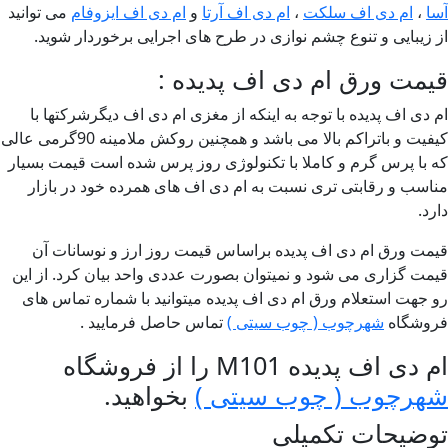
ا
،
ام دی اف سلکت
،
ام دی اف آرتا
و
ام دی اف ایزوفام
می توانید
 زیبایی و تنوع چشم نوازی در طرح های اجرایی برخوردار شوید.
مت ورق ام دی اف پدیده :
 دی اف پدیده با توجه به اینکه از مغزی ام دی اف دیگرشرکتها با
کیفیت و باتراکم بالا می باشد و همچنین روکش ملامینه 90گرمی عالی
 با پرس گرم و کاملا با تکنولوژی روز پرس شده است قیمت بسیار
اسب و رقابتی تری نسبت به ام دی اف های همرده خود در بازار
رد.
مت ورق ام دی اف پدیده براساس قیمت روز ارز و نوسانات آن
مت گزاری می شود و نمیتوان بصورت عددی واحد بیان کرد. از این
 جهت استعلام ورق ام دی اف پدیده میتوانید با شماره تماس های
وشگاه
شهرچوب ( چوب سیتی )
تماس حاصل فرمایید .
دی اف پدیده M101 را از فروشگاه
هرچوب ( چوب سیتی )
بخواهید.
وضیحات تکمیلی