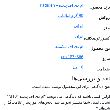
ام دی اف پدیده – Padideh
ند محصول
90 گرم ایتالیایی
وکش
ایرانی
ز
ایران
ور تولیدکننده
ام دی اف ملامینه
ع محصول
366×183 cm
یز
16 میل
امت
د و بررسی‌ها
چ دیدگاهی برای این محصول نوشته نشده است.
لین کسی باشید که دیدگاهی می نویسد “ام دی اف پدیده M101”
انی ایمیل شما منتشر نخواهد شد.
بخش‌های موردنیاز علامت‌گذاری
ه‌اند
*