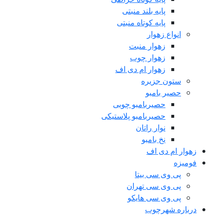
پایه بلند منبتی
پایه کوتاه منبتی
انواع زهوار
زهوار منبت
زهوار چوب
زهوار ام دی اف
ستون جزیره
حصیر بامبو
حصیربامبو چوبی
حصیربامبو پلاستیکی
نوار راتان
نخ بامبو
زهوار ام دی اف
فومیزه
پی وی سی بیتا
پی وی سی تهران
پی وی سی هایکو
درباره شهرچوب