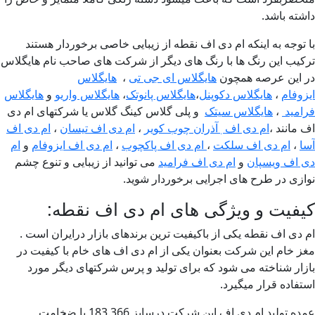
شته باشد.
 توجه به اینکه ام دی اف نقطه از زیبایی خاصی برخوردار هستند
کیب این رنگ ها با رنگ های دیگر از شرکت های صاحب نام هایگلاس
 این عرصه همچون
هایگلاس ای جی تی
،
هایگلاس
زوفام
،
هایگلاس دکوپنل
،
هایگلاس پانوتک
،
هایگلاس واریو
و
هایگلاس
امید
،
هایگلاس سیتک
و پلی گلاس کینگ گلاس یا شرکتهای ام دی
 مانند ،
ام دی اف ٖآذران چوب کویر
،
ام دی اف تیسان
،
ام دی اف
ا
،
ام دی اف سلکت
،
ام دی اف پاکچوب
،
ام دی اف ایزوفام
و
ام
 اف ویسپان
و
ام دی اف فرامید
می توانید از زیبایی و تنوع چشم
ازی در طرح های اجرایی برخوردار شوید.
فیت و ویژگی های ام دی اف نقطه:
 دی اف نقطه یکی از باکیفیت ترین برندهای بازار درایران است .
ز خام این شرکت بعنوان یکی از ام دی اف های خام با کیفیت در
زار شناخته می شود که برای تولید و پرس شرکتهای دیگر مورد
تفاده قرار میگیرد.
عمده تولید ام دی اف این شرکت درسایز 183.366 با ضخامت