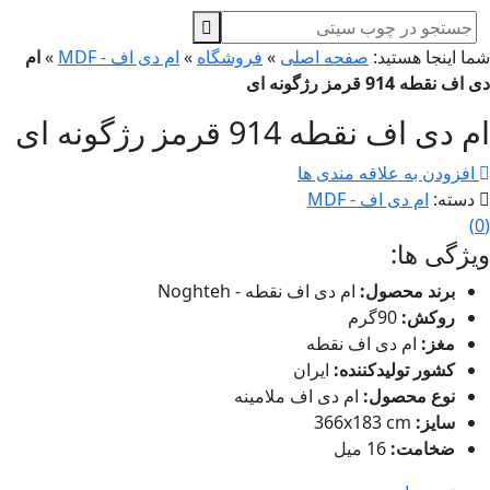
ا اینجا هستید:
صفحه اصلی
»
فروشگاه
»
ام دی اف - MDF
»
ام
ف نقطه 914 قرمز رژگونه ای
دی اف نقطه 914 قرمز رژگونه ای
افزودن به علاقه مندی ها
سته:
ام دی اف - MDF
)
ژگی ها:
برند محصول:
ام دی اف نقطه - Noghteh
روکش:
90گرم
مغز:
ام دی اف نقطه
کشور تولیدکننده:
ایران
نوع محصول:
ام دی اف ملامینه
سایز:
366x183 cm
ضخامت:
16 میل