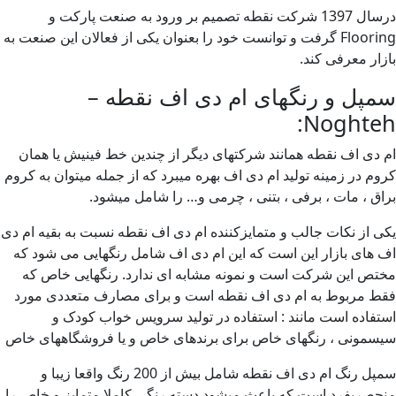
درسال 1397 شرکت نقطه تصمیم بر ورود به صنعت پارکت و
Flooring گرفت و توانست خود را بعنوان یکی از فعالان این صنعت به
زار معرفی کند.
مپل و رنگهای ام دی اف نقطه –
Noghteh
 دی اف نقطه همانند شرکتهای دیگر از چندین خط فینیش یا همان
وم در زمینه تولید ام دی اف بهره میبرد که از جمله میتوان به کروم
اق ، مات ، برفی ، بتنی ، چرمی و… را شامل میشود.
ی از نکات جالب و متمایزکننده ام دی اف نقطه نسبت به بقیه ام دی
 های بازار این است که این ام دی اف شامل رنگهایی می شود که
تص این شرکت است و نمونه مشابه ای ندارد. رنگهایی خاص که
ط مربوط به ام دی اف نقطه است و برای مصارف متعددی مورد
تفاده است مانند : استفاده در تولید سرویس خواب کودک و
سمونی ،‌ رنگهای خاص برای برندهای خاص و یا فروشگاههای خاص
سمپل رنگ ام دی اف نقطه شامل بیش از 200 رنگ واقعا زیبا و
حصربفرد است که باعث میشود دسته رنگی کاملا متمایز و خاص را