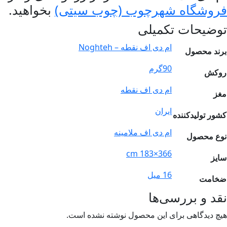
روشگاه شهرچوب (چوب سیتی)
بخواهید.
وضیحات تکمیلی
ام دی اف نقطه – Noghteh
ند محصول
90گرم
وکش
ام دی اف نقطه
ز
ایران
ور تولیدکننده
ام دی اف ملامینه
ع محصول
366×183 cm
یز
16 میل
امت
د و بررسی‌ها
چ دیدگاهی برای این محصول نوشته نشده است.