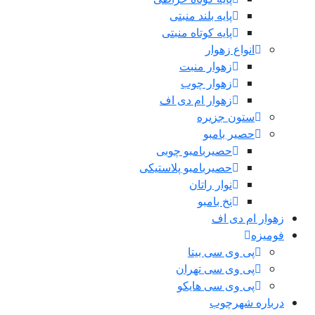
پایه بلند منبتی
پایه کوتاه منبتی
انواع زهوار
زهوار منبت
زهوار چوب
زهوار ام دی اف
ستون جزیره
حصیر بامبو
حصیربامبو چوبی
حصیربامبو پلاستیکی
نوار راتان
نخ بامبو
زهوار ام دی اف
فومیزه
پی وی سی بیتا
پی وی سی تهران
پی وی سی هایکو
درباره شهرچوب