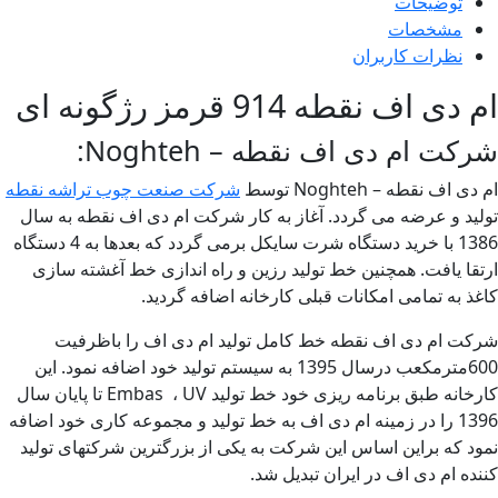
توضیحات
مشخصات
نظرات کاربران
دی اف نقطه 914 قرمز رژگونه ای
کت ام دی اف نقطه – Noghteh:
دی اف نقطه – Noghteh توسط
شرکت صنعت چوب تراشه نقطه
لید و عرضه می گردد. آغاز به کار شرکت ام دی اف نقطه به سال
1386 با خرید دستگاه شرت سایکل برمی گردد که بعدها به 4 دستگاه
تقا یافت. همچنین خط تولید رزین و راه اندازی خط آغشته سازی
غذ به تمامی امکانات قبلی کارخانه اضافه گردید.
کت ام دی اف نقطه خط کامل تولید ام دی اف را باظرفیت
600مترمکعب درسال 1395 به سیستم تولید خود اضافه نمود. این
کارخانه طبق برنامه ریزی خود خط تولید Embas ، UV تا پایان سال
1396 را در زمینه ام دی اف به خط تولید و مجموعه کاری خود اضافه
ود که براین اساس این شرکت به یکی از بزرگترین شرکتهای تولید
نده ام دی اف در ایران تبدیل شد.