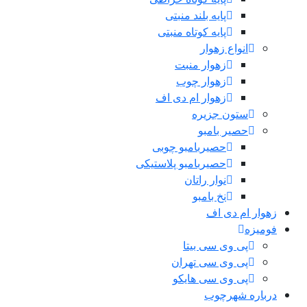
پایه بلند منبتی
پایه کوتاه منبتی
انواع زهوار
زهوار منبت
زهوار چوب
زهوار ام دی اف
ستون جزیره
حصیر بامبو
حصیربامبو چوبی
حصیربامبو پلاستیکی
نوار راتان
نخ بامبو
زهوار ام دی اف
فومیزه
پی وی سی بیتا
پی وی سی تهران
پی وی سی هایکو
درباره شهرچوب