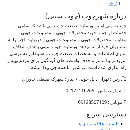
→
2
1
درباره شهرچوب (چوب سیتی)
چوب سیتی اولین وبسایت صنعت چوب می باشد که تمامی
خدمات از جمله خرید محصولات چوبی و مصنوعات چوبی ،
مقایسه محصولات چوبی و مصنوعات چوبی و درنهایت اجرا را به
مشتریان خود ارائه میدهد. وبسایت چوب سیتی باهدف شفاف
سازی اطلاعات و مشخصات صنعت چوب و همینطور دسترسی
سریع تر و آسانتر و حذف واسطه های گوناگون برای مردم تهیه و
راه اندازی شده است. تو شهر ما همه چی پیدا میشه
آدرس : تهران ، پل چوبی / انبار : شهرک صنعتی خاوران
شماره تماس : 02122116265
موبایل : 09128507109
دسترسی سریع
لیست علاقه مندی ها