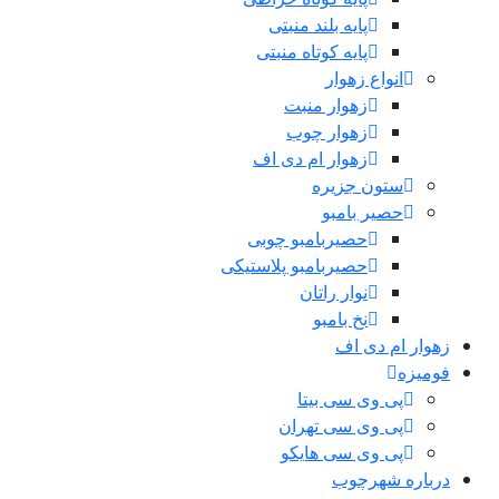
پایه بلند منبتی
پایه کوتاه منبتی
انواع زهوار
زهوار منبت
زهوار چوب
زهوار ام دی اف
ستون جزیره
حصیر بامبو
حصیربامبو چوبی
حصیربامبو پلاستیکی
نوار راتان
نخ بامبو
زهوار ام دی اف
فومیزه
پی وی سی بیتا
پی وی سی تهران
پی وی سی هایکو
درباره شهرچوب