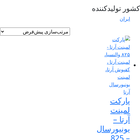
ور تولیدکننده
ایران
پارکت
لمینت
آرتا –
یونیورسال
– 825