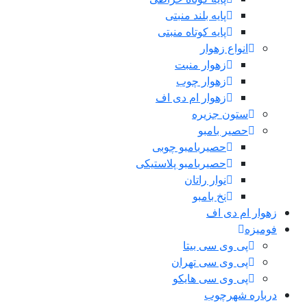
پایه بلند منبتی
پایه کوتاه منبتی
انواع زهوار
زهوار منبت
زهوار چوب
زهوار ام دی اف
ستون جزیره
حصیر بامبو
حصیربامبو چوبی
حصیربامبو پلاستیکی
نوار راتان
نخ بامبو
زهوار ام دی اف
فومیزه
پی وی سی بیتا
پی وی سی تهران
پی وی سی هایکو
درباره شهرچوب