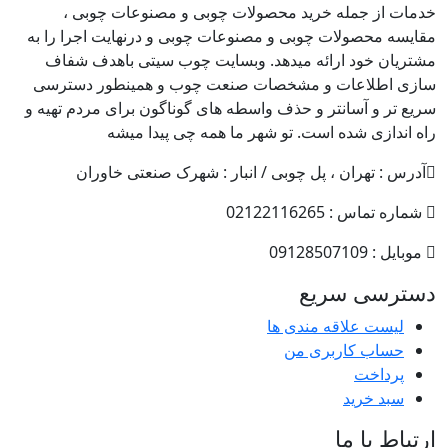
خدمات از جمله خرید محصولات چوبی و مصنوعات چوبی ،
مقایسه محصولات چوبی و مصنوعات چوبی و درنهایت اجرا را به
مشتریان خود ارائه میدهد. وبسایت چوب سیتی باهدف شفاف
سازی اطلاعات و مشخصات صنعت چوب و همینطور دسترسی
سریع تر و آسانتر و حذف واسطه های گوناگون برای مردم تهیه و
راه اندازی شده است. تو شهر ما همه چی پیدا میشه
آدرس : تهران ، پل چوبی / انبار : شهرک صنعتی خاوران
شماره تماس : 02122116265
موبایل : 09128507109
دسترسی سریع
لیست علاقه مندی ها
حساب کاربری من
پرداخت
سبد خرید
ارتباط با ما