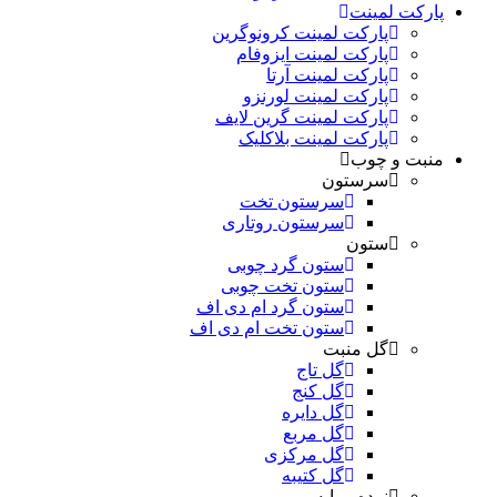
پارکت لمینت
پارکت لمینت کرونوگرین
پارکت لمینت ایزوفام
پارکت لمینت آرتا
پارکت لمینت لورنزو
پارکت لمینت گرین لایف
پارکت لمینت بلاکلیک
منبت و چوب
سرستون
سرستون تخت
سرستون روتاری
ستون
ستون گرد چوبی
ستون تخت چوبی
ستون گرد ام دی اف
ستون تخت ام دی اف
گل منبت
گل تاج
گل کنج
گل دایره
گل مربع
گل مرکزی
گل کتیبه
نرده و پایه