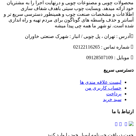
محصولات چوبی و مصنوعات چوبی و درنهایت اجرا را به مشتریان
خود ارائه میدهد. وبسایت چوب سیتی باهدف شفاف سازی
اطلاعات و مشخصات صنعت چوب و همینطور دسترسی سریع تر و
آسانتر و حذف واسطه های گوناگون برای مردم تهیه و راه اندازی
شده است. تو شهر ما همه چی پیدا میشه
آدرس : تهران ، پل چوبی / انبار : شهرک صنعتی خاوران
شماره تماس : 02122116265
موبایل : 09128507109
دسترسی سریع
لیست علاقه مندی ها
حساب کاربری من
پرداخت
سبد خرید
ارتباط با ما
جهت دریافت خبرنامه ایمیل خود را وارد کنید