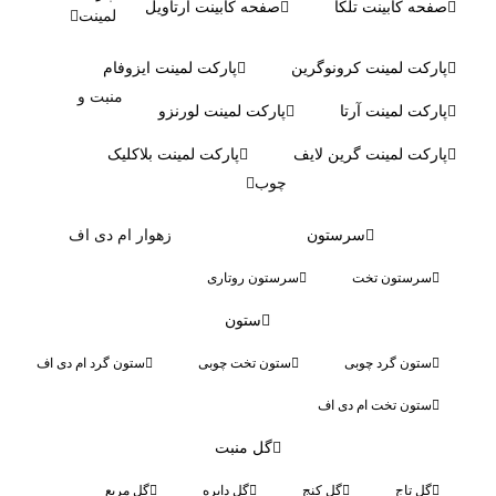
صفحه کابینت تلکا
صفحه کابینت آرتاویل
لمینت
پارکت لمینت کرونوگرین
پارکت لمینت ایزوفام
منبت و
پارکت لمینت آرتا
پارکت لمینت لورنزو
پارکت لمینت گرین لایف
پارکت لمینت بلاکلیک
چوب
سرستون
زهوار ام دی اف
سرستون تخت
سرستون روتاری
ستون
ستون گرد چوبی
ستون تخت چوبی
ستون گرد ام دی اف
ستون تخت ام دی اف
گل منبت
گل تاج
گل کنج
گل دایره
گل مربع