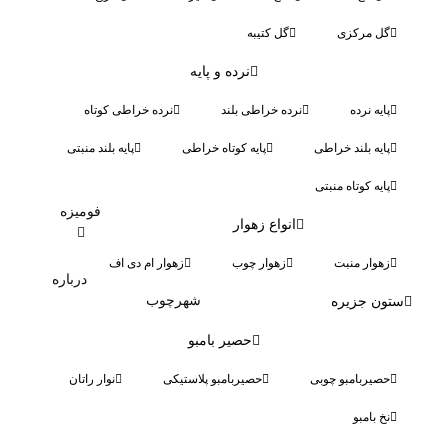
گل مرکزی
گل کتیبه
نرده و پایه
پایه نرده
نرده خراطی بلند
نرده خراطی کوتاه
پایه بلند خراطی
پایه کوتاه خراطی
پایه بلند منبتی
پایه کوتاه منبتی
فومیزه
انواع زهوار
زهوار منبت
زهوار چوب
زهوار ام دی اف
درباره
شهرچوب
ستون جزیره
حصیر بامبو
حصیربامبو چوبی
حصیربامبو پلاستیکی
نوار راتان
نخ بامبو