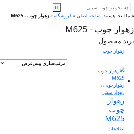
ا اینجا هستید:
صفحه اصلی
»
فروشگاه
»
زهوار چوب - M625
وار چوب - M625
ند محصول
زهوار چوب
زهوار
چوب –
M625
اطلاعات