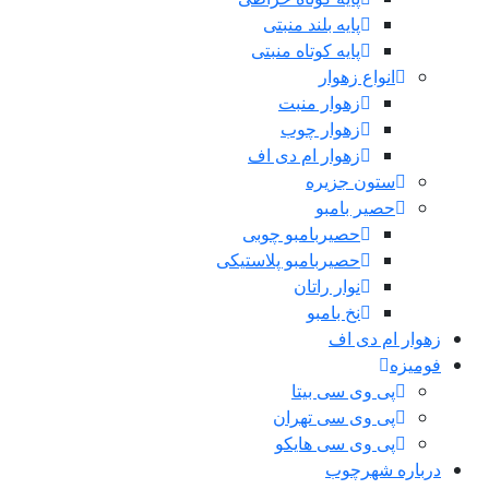
پایه بلند منبتی
پایه کوتاه منبتی
انواع زهوار
زهوار منبت
زهوار چوب
زهوار ام دی اف
ستون جزیره
حصیر بامبو
حصیربامبو چوبی
حصیربامبو پلاستیکی
نوار راتان
نخ بامبو
زهوار ام دی اف
فومیزه
پی وی سی بیتا
پی وی سی تهران
پی وی سی هایکو
درباره شهرچوب