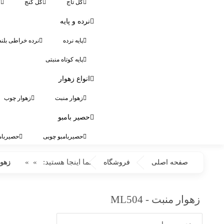
گل تاج
گل کنج
گ
نرده و پایه
پایه نرده
نرده خراطی بلند
پایه کوتاه منبتی
انواع زهوار
زهوار منبت
زهوار چوب
حصیر بامبو
حصیربامبو چوبی
حصیربام
شما اینجا هستید:
»
»
صفحه اصلی
فروشگاه
زهوار
زهوار منبت - ML504