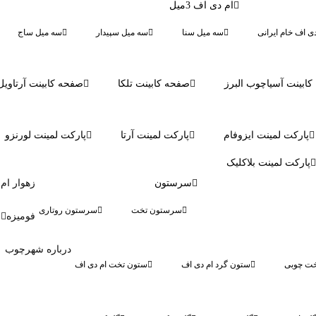
ام دی اف 3میل
دی اف خام ایرانی
سه میل سنا
سه میل سپیدار
سه میل ساج
ابینت آسیاچوب البرز
صفحه کابینت تلکا
صفحه کابینت آرتاویل
پارکت لمینت ایزوفام
پارکت لمینت آرتا
پارکت لمینت لورنزو
پارکت لمینت بلاکلیک
سرستون
زهوار ام
سرستون تخت
سرستون روتاری
فومیزه
درباره شهرچوب
ت چوبی
ستون گرد ام دی اف
ستون تخت ام دی اف