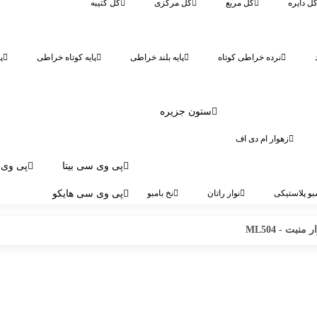
ل دایره
گل مربع
گل مرکزی
گل کتیبه
نرده خراطی کوتاه
پایه بلند خراطی
پایه کوتاه خراطی
پ
ستون جزیره
زهوار ام دی اف
پی وی سی بیتا
پی وی 
بو پلاستیکی
نوار راتان
نخ بامبو
پی وی سی هایکو
 منبت - ML504