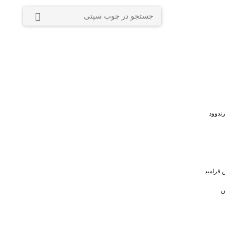
ندوود
 فرامید
س