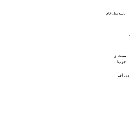
سه میل خام
منبت و
چوب
 دی اف