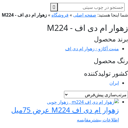
ا اینجا هستید:
صفحه اصلی
»
فروشگاه
»
زهوار ام دی اف - M224
وار ام دی اف - M224
ند محصول
منبت آکاژو - زهوار ام دی اف
نگ محصول
ور تولیدکننده
ایران
زهوار ام دی اف M224 عرض 75میل
اطلاعات بیشتر
مقایسه