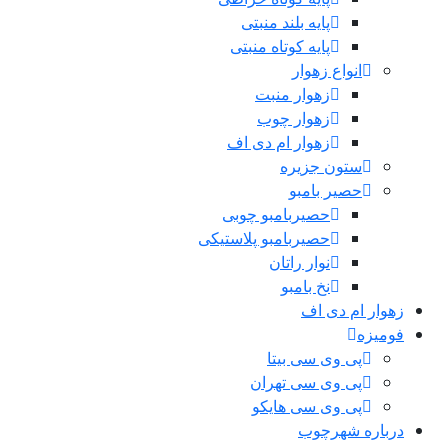
پایه بلند منبتی
پایه کوتاه منبتی
انواع زهوار
زهوار منبت
زهوار چوب
زهوار ام دی اف
ستون جزیره
حصیر بامبو
حصیربامبو چوبی
حصیربامبو پلاستیکی
نوار راتان
نخ بامبو
زهوار ام دی اف
فومیزه
پی وی سی بیتا
پی وی سی تهران
پی وی سی هایکو
درباره شهرچوب