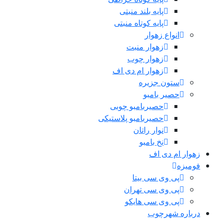
پایه بلند منبتی
پایه کوتاه منبتی
انواع زهوار
زهوار منبت
زهوار چوب
زهوار ام دی اف
ستون جزیره
حصیر بامبو
حصیربامبو چوبی
حصیربامبو پلاستیکی
نوار راتان
نخ بامبو
زهوار ام دی اف
فومیزه
پی وی سی بیتا
پی وی سی تهران
پی وی سی هایکو
درباره شهرچوب