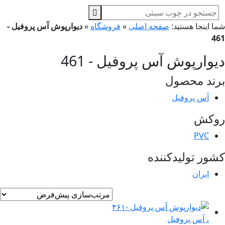
ا اینجا هستید:
صفحه اصلی
»
فروشگاه
»
دیوارپوش آس پروفیل -
4
وارپوش آس پروفیل - 461
ند محصول
آس پروفیل
وکش
PVC
ور تولیدکننده
ایران