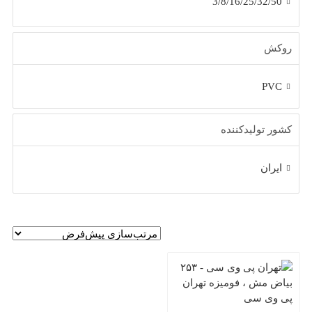
3/8/16/25/32/50
روکش
PVC
کشور تولیدکننده
ایران