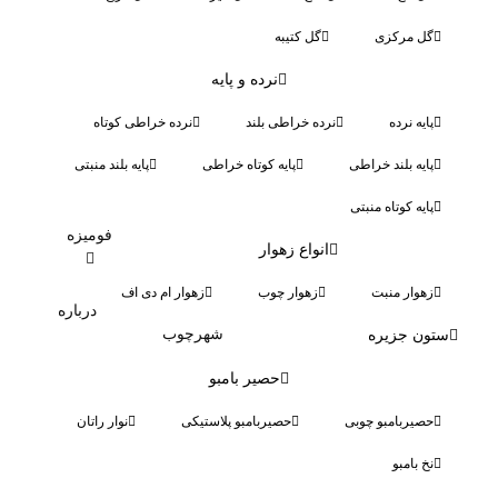
گل مرکزی
گل کتیبه
نرده و پایه
پایه نرده
نرده خراطی بلند
نرده خراطی کوتاه
پایه بلند خراطی
پایه کوتاه خراطی
پایه بلند منبتی
پایه کوتاه منبتی
فومیزه
انواع زهوار
زهوار منبت
زهوار چوب
زهوار ام دی اف
درباره
شهرچوب
ستون جزیره
حصیر بامبو
حصیربامبو چوبی
حصیربامبو پلاستیکی
نوار راتان
نخ بامبو