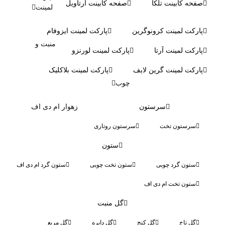
صفحه کابینت تلکا
صفحه کابینت آرتاویل
لمینت
پارکت لمینت کرونوگرین
پارکت لمینت ایزوفام
منبت و
پارکت لمینت آرتا
پارکت لمینت لورنزو
پارکت لمینت گرین لایف
پارکت لمینت بلاکلیک
چوب
سرستون
زهوار ام دی اف
سرستون تخت
سرستون روتاری
ستون
ستون گرد چوبی
ستون تخت چوبی
ستون گرد ام دی اف
ستون تخت ام دی اف
گل منبت
گل تاج
گل کنج
گل دایره
گل مربع