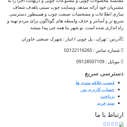
مقایسه محصولات چوبی و مصنوعات چوبی و درنهایت اجرا را به
مشتریان خود ارائه میدهد. وبسایت چوب سیتی باهدف شفاف
سازی اطلاعات و مشخصات صنعت چوب و همینطور دسترسی
سریع تر و آسانتر و حذف واسطه های گوناگون برای مردم تهیه و
راه اندازی شده است. تو شهر ما همه چی پیدا میشه
آدرس : تهران ، پل چوبی / انبار : شهرک صنعتی خاوران
شماره تماس : 02122116265
موبایل : 09128507109
دسترسی سریع
لیست علاقه مندی ها
حساب کاربری من
پرداخت
سبد خرید
ارتباط با ما