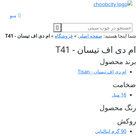
منو
ا اینجا هستید:
صفحه اصلی
»
فروشگاه
»
ام دی اف تیسان - T41
 دی اف تیسان - T41
ند محصول
ام دی اف تیسان - Tisan
خامت
16 میل
نگ محصول
وکش
90 گرم ایتالیایی