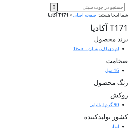
ا اینجا هستید:
صفحه اصلی
»
T171 آکادیا
T آکادیا
ند محصول
ام دی اف تیسان - Tisan
خامت
16 میل
نگ محصول
وکش
90 گرم ایتالیایی
ور تولیدکننده
ایران