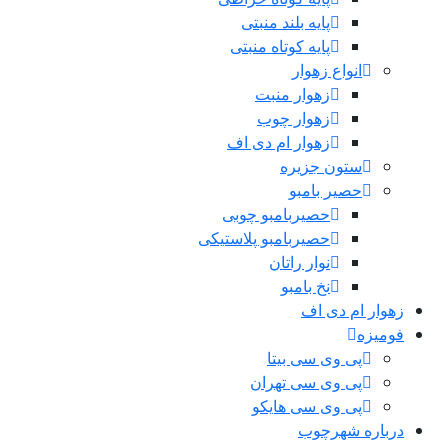
پایه بلند منبتی
پایه کوتاه منبتی
انواع زهوار
زهوار منبت
زهوار چوب
زهوار ام دی اف
ستون جزیره
حصیر بامبو
حصیربامبو چوبی
حصیربامبو پلاستیکی
نوار راتان
نخ بامبو
زهوار ام دی اف
فومیزه
پی وی سی بیتا
پی وی سی تهران
پی وی سی هایکو
درباره شهرچوب