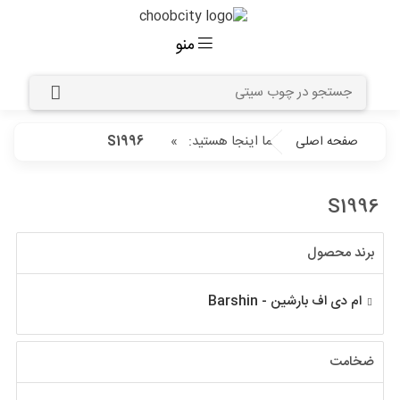
منو
شما اینجا هستید:
»
صفحه اصلی
S1996
S1996
برند محصول
ام دی اف بارشین - Barshin
ضخامت