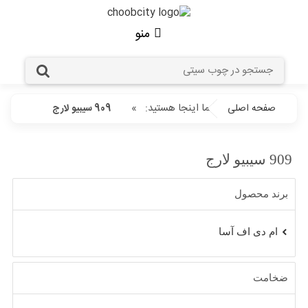
منو
شما اینجا هستید:
»
صفحه اصلی
909 سیبیو لارج
909 سیبیو لارج
برند محصول
ام دی اف آسا
ضخامت