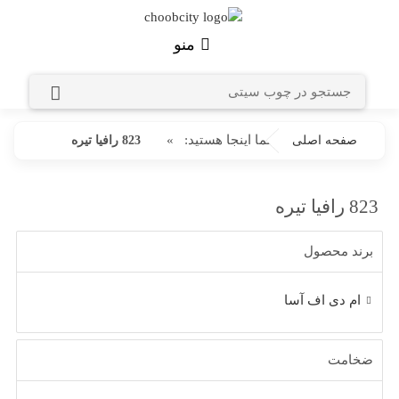
منو
شما اینجا هستید:
»
صفحه اصلی
823 رافیا تیره
823 رافیا تیره
برند محصول
ام دی اف آسا
ضخامت