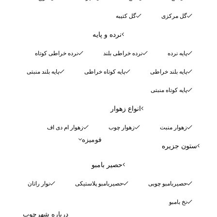
گل مرکزی
گل کتیبه
نرده و پایه
پایه نرده
نرده خراطی بلند
نرده خراطی کوتاه
پایه بلند خراطی
پایه کوتاه خراطی
پایه بلند منبتی
پایه کوتاه منبتی
انواع زهوار
زهوار منبت
زهوار چوب
زهوار ام دی اف
فومیزه
ستون جزیره
حصیر بامبو
حصیربامبو چوبی
حصیربامبو پلاستیکی
نوار راتان
نخ بامبو
درباره شهرچوب