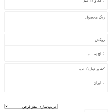
32 و 48 میل
رنگ محصول
روکش
اچ پی ال
کشور تولیدکننده
ایران