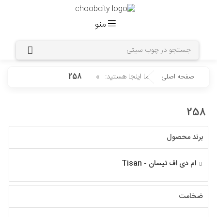
منو
شما اینجا هستید:
»
صفحه اصلی
258
258
برند محصول
ام دی اف تیسان - Tisan
ضخامت