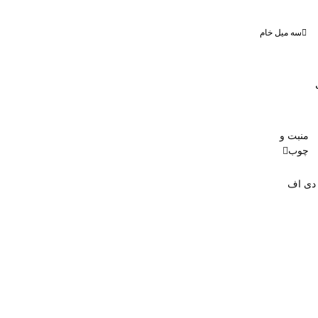
سه میل خام
منبت و
چوب
 دی اف