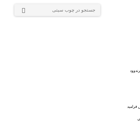
ندوود
 فرامید
س