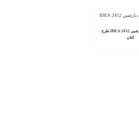
ام دی اف بارشین 2452 IDEA طرح
کتان