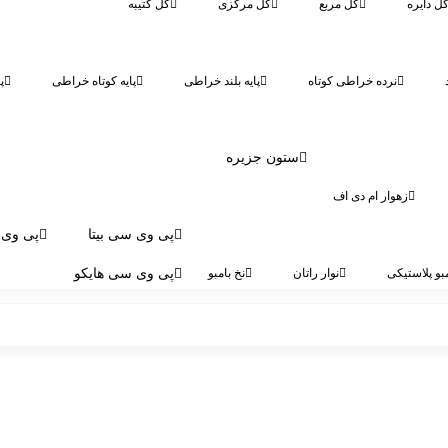
ل دایره
گل مربع
گل مرکزی
گل کتیبه
نرده خراطی کوتاه
پایه بلند خراطی
پایه کوتاه خراطی
پ
ستون جزیره
زهوار ام دی اف
پی وی سی بیتا
پی وی 
بو پلاستیکی
نوار راتان
نخ بامبو
پی وی سی هایکو