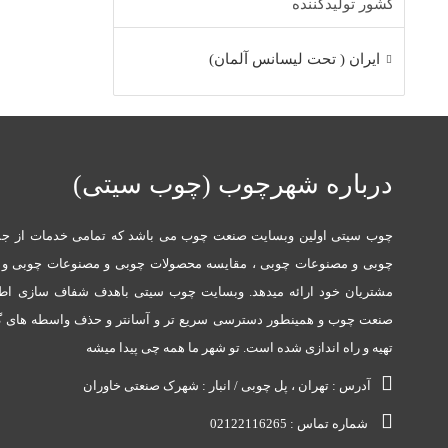
کشور تولیدکننده
ایران ( تحت لیسانس آلمان)
درباره شهرچوب (چوب سیتی)
چوب سیتی اولین وبسایت صنعت چوب می باشد که تمامی خدمات از جم
چوبی و مصنوعات چوبی ، مقایسه محصولات چوبی و مصنوعات چوبی و در
مشتریان خود ارائه میدهد. وبسایت چوب سیتی باهدف شفاف سازی ا
صنعت چوب و همینطور دسترسی سریع تر و آسانتر و حذف واسطه های گو
تهیه و راه اندازی شده است. تو شهر ما همه چی پیدا میشه
آدرس : تهران ، پل چوبی / انبار : شهرک صنعتی خاوران
شماره تماس : 02122116265