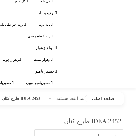
گل تاج
گل کنج
گ
نرده و پایه
پایه نرده
نرده خراطی بلند
پایه کوتاه منبتی
انواع زهوار
زهوار منبت
زهوار چوب
حصیر بامبو
حصیربامبو چوبی
حصیربام
شما اینجا هستید:
»
صفحه اصلی
2452 IDEA طرح کتان
2452 IDEA طرح کتان