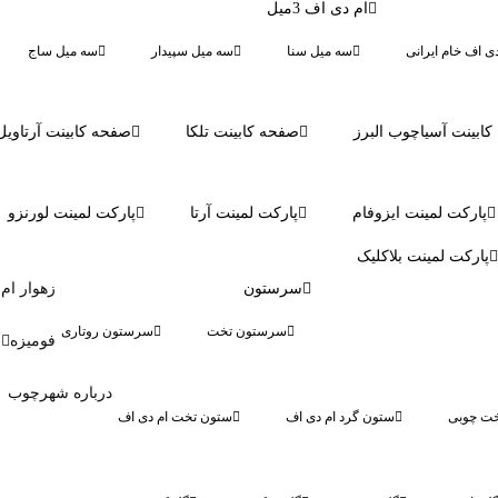
ام دی اف 3میل
دی اف خام ایرانی
سه میل سنا
سه میل سپیدار
سه میل ساج
ابینت آسیاچوب البرز
صفحه کابینت تلکا
صفحه کابینت آرتاویل
پارکت لمینت ایزوفام
پارکت لمینت آرتا
پارکت لمینت لورنزو
پارکت لمینت بلاکلیک
سرستون
زهوار ام
سرستون تخت
سرستون روتاری
فومیزه
درباره شهرچوب
ت چوبی
ستون گرد ام دی اف
ستون تخت ام دی اف