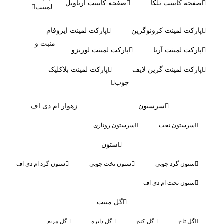
صفحه کابینت تلکا
صفحه کابینت آرتاویل
لمینت
پارکت لمینت کرونوگرین
پارکت لمینت ایزوفام
منبت و
پارکت لمینت آرتا
پارکت لمینت لورنزو
پارکت لمینت گرین لایف
پارکت لمینت بلاکلیک
چوب
سرستون
زهوار ام دی اف
سرستون تخت
سرستون روتاری
ستون
ستون گرد چوبی
ستون تخت چوبی
ستون گرد ام دی اف
ستون تخت ام دی اف
گل منبت
گل تاج
گل کنج
گل دایره
گل مربع