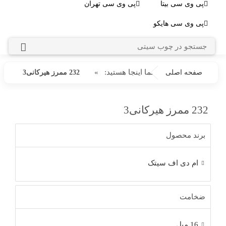
پی وی سی بیتا
پی وی سی تهران
پی وی سی هایکو
شما اینجا هستید:
»
صفحه اصلی
232 ممرز هیرکانی3
232 ممرز هیرکانی3
برند محصول
ام دی اف سیتک
ضخامت
16 میل