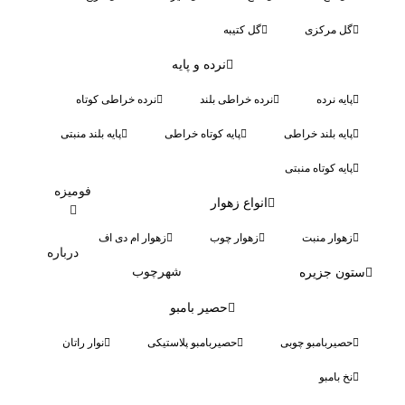
گل مرکزی
گل کتیبه
نرده و پایه
پایه نرده
نرده خراطی بلند
نرده خراطی کوتاه
پایه بلند خراطی
پایه کوتاه خراطی
پایه بلند منبتی
پایه کوتاه منبتی
فومیزه
انواع زهوار
زهوار منبت
زهوار چوب
زهوار ام دی اف
درباره
شهرچوب
ستون جزیره
حصیر بامبو
حصیربامبو چوبی
حصیربامبو پلاستیکی
نوار راتان
نخ بامبو