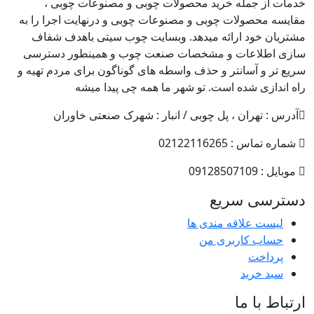
خدمات از جمله خرید محصولات چوبی و مصنوعات چوبی ،
مقایسه محصولات چوبی و مصنوعات چوبی و درنهایت اجرا را به
مشتریان خود ارائه میدهد. وبسایت چوب سیتی باهدف شفاف
سازی اطلاعات و مشخصات صنعت چوب و همینطور دسترسی
سریع تر و آسانتر و حذف واسطه های گوناگون برای مردم تهیه و
راه اندازی شده است. تو شهر ما همه چی پیدا میشه
آدرس : تهران ، پل چوبی / انبار : شهرک صنعتی خاوران
شماره تماس : 02122116265
موبایل : 09128507109
دسترسی سریع
لیست علاقه مندی ها
حساب کاربری من
پرداخت
سبد خرید
ارتباط با ما