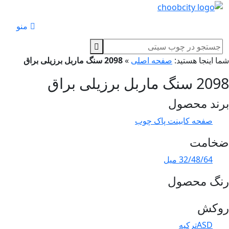
منو
ا اینجا هستید:
صفحه اصلی
»
2098 سنگ ماربل برزیلی براق
سنگ ماربل برزیلی براق
ند محصول
صفحه کابینت پاک چوب
خامت
32/48/64 میل
نگ محصول
وکش
ASDترکیه