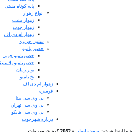
پایه کوتاه منبتی
انواع زهوار
زهوار منبت
زهوار چوب
زهوار ام دی اف
ستون جزیره
حصیر بامبو
حصیربامبو چوبی
حصیربامبو پلاستی
نوار راتان
نخ بامبو
زهوار ام دی اف
فومیزه
پی وی سی بیتا
پی وی سی تهران
پی وی سی هایکو
درباره شهرچوب
شما اینجا هستید:
صفحه اصلی
»
2082 کرم چرمی مات