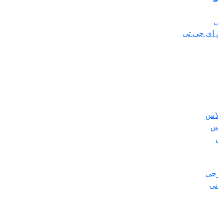
ی
 ای جی تی
لاس
س
رجی
نی