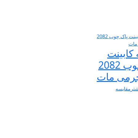
کابینت
پاک چوب 2082
رمی مات
شتر
مقایسه