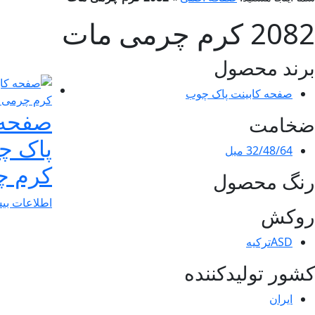
2082 کرم چرمی مات
برند محصول
صفحه کابینت پاک چوب
صفحه 
ضخامت
32/48/64 میل
کرم چ
رنگ محصول
اطلاعات بی
روکش
ASDترکیه
کشور تولیدکننده
ایران