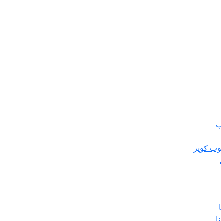
ب
وب کویر
ا