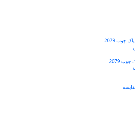
صفحه کابینت پاک چوب 2079
قایسه