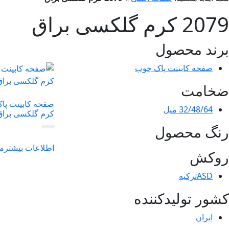
2079 کرم گلکسی براق
برند محصول
صفحه کابینت پاک چوب
ضخامت
32/48/64 میل
کرم گلکسی براق
رنگ محصول
اطلاعات بیشتر
م
روکش
ASDترکیه
کشور تولیدکننده
ایران