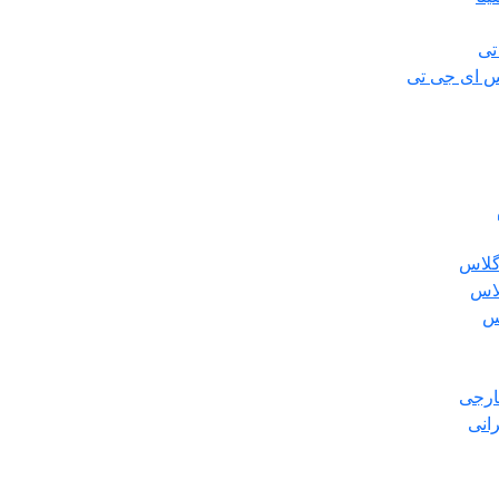
تی
س ای جی تی
گلاس
لاس
س
ارجی
انی