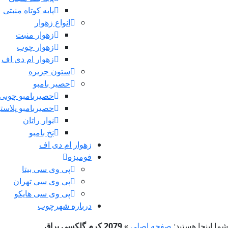
پایه کوتاه منبتی
انواع زهوار
زهوار منبت
زهوار چوب
زهوار ام دی اف
ستون جزیره
حصیر بامبو
حصیربامبو چوبی
حصیربامبو پلاست
نوار راتان
نخ بامبو
زهوار ام دی اف
فومیزه
پی وی سی بیتا
پی وی سی تهران
پی وی سی هایکو
درباره شهرچوب
شما اینجا هستید:
صفحه اصلی
»
2079 کرم گلکسی براق