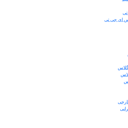
تی
س ای جی تی
گلاس
لاس
س
ارجی
انی