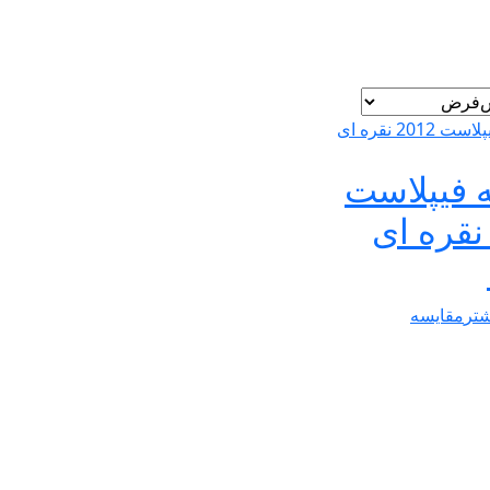
ه فیپلاست
201 نقره ای
شتر
مقایسه