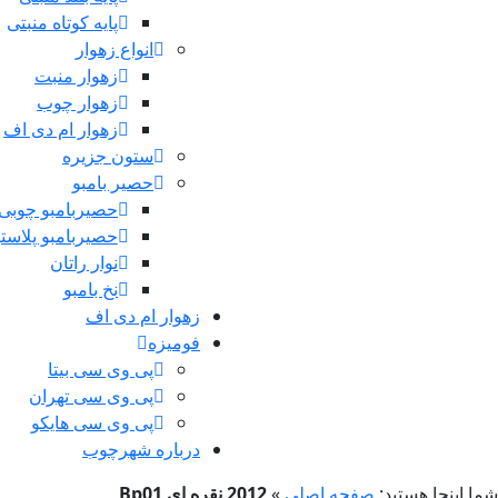
پایه کوتاه منبتی
انواع زهوار
زهوار منبت
زهوار چوب
زهوار ام دی اف
ستون جزیره
حصیر بامبو
حصیربامبو چوبی
حصیربامبو پلاست
نوار راتان
نخ بامبو
زهوار ام دی اف
فومیزه
پی وی سی بیتا
پی وی سی تهران
پی وی سی هایکو
درباره شهرچوب
شما اینجا هستید:
صفحه اصلی
»
2012 نقره ای Bp01