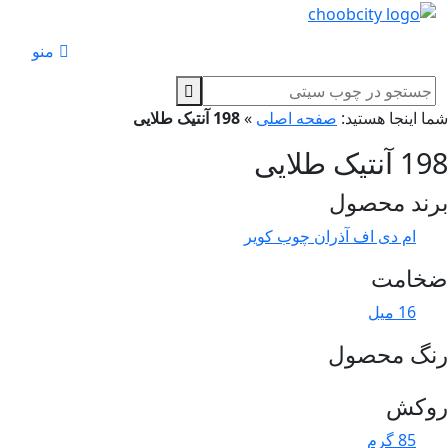
منو
ا اینجا هستید:
صفحه اصلی
»
198 آنتیک طلایی
آنتیک طلایی
ند محصول
ام دی اف آذران چوب کویر
خامت
16 میل
نگ محصول
وکش
85 گرم