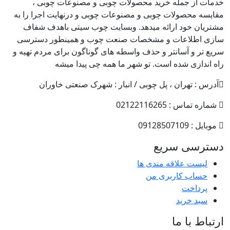
خدمات از جمله خرید محصولات چوبی و مصنوعات چوبی ،
مقایسه محصولات چوبی و مصنوعات چوبی و درنهایت اجرا را به
مشتریان خود ارائه میدهد. وبسایت چوب سیتی باهدف شفاف
سازی اطلاعات و مشخصات صنعت چوب و همینطور دسترسی
سریع تر و آسانتر و حذف واسطه های گوناگون برای مردم تهیه و
راه اندازی شده است. تو شهر ما همه چی پیدا میشه
آدرس : تهران ، پل چوبی / انبار : شهرک صنعتی خاوران
شماره تماس : 02122116265
موبایل : 09128507109
دسترسی سریع
لیست علاقه مندی ها
حساب کاربری من
پرداخت
سبد خرید
ارتباط با ما