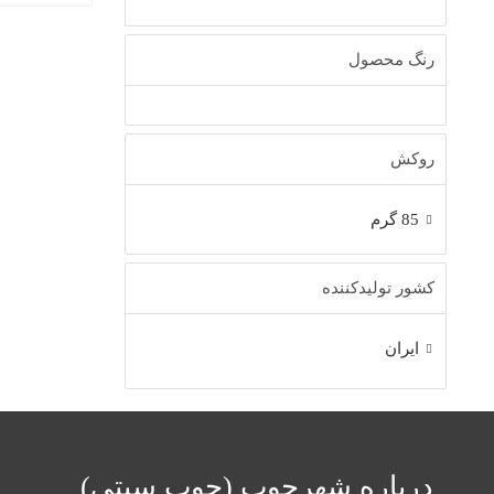
رنگ محصول
روکش
85 گرم
کشور تولیدکننده
ایران
درباره شهرچوب (چوب سیتی)