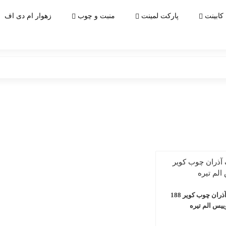
کابینت
پارکت لمینت
منبت و چوب
زهوار ام دی اف
ام دی اف آذران چوب کویر 188
یس الم تیره