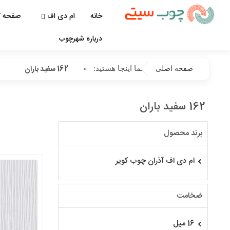
خانه
ام دی اف
صفحه ک
درباره شهرچوب
162 سفید باران
شما اینجا هستید:
»
صفحه اصلی
162 سفید باران
برند محصول
ام دی اف آذران چوب کویر
ضخامت
16 میل