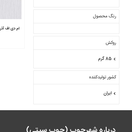
رنگ محصول
روکش
85 گرم
کشور تولیدکننده
ایران
درباره شهرچوب (چوب سیتی)