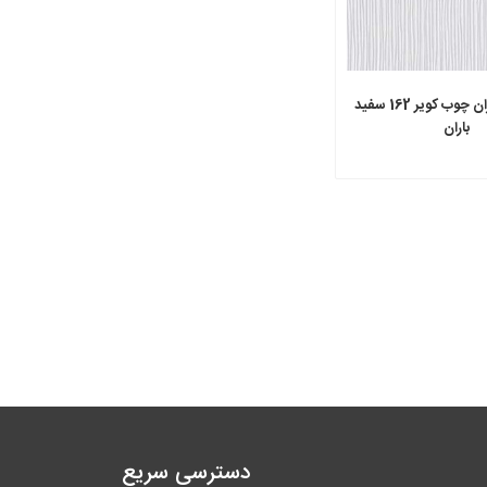
ام دی اف آذران چوب کویر 162 سفید
باران
دسترسی سریع