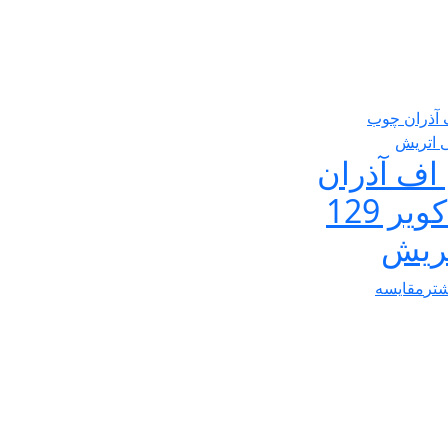
اف آذران
چوب کویر 129
تریش
شتر
مقایسه