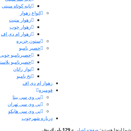
پایه کوتاه منبتی
انواع زهوار
زهوار منبت
زهوار چوب
زهوار ام دی اف
ستون جزیره
حصیر بامبو
حصیربامبو چوبی
حصیربامبو پلاست
نوار راتان
نخ بامبو
زهوار ام دی اف
فومیزه
پی وی سی بیتا
پی وی سی تهران
پی وی سی هایکو
درباره شهرچوب
شما اینجا هستید:
صفحه اصلی
»
129 بلی اتریش