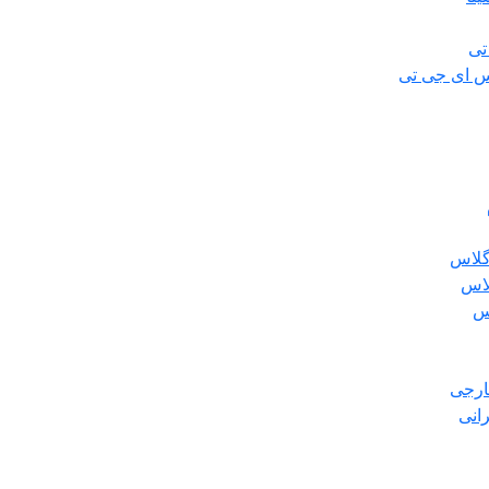
تی
س ای جی تی
گلاس
لاس
س
ارجی
انی