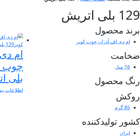
129 بلی اتریش
برند محصول
ام دی اف آذران چوب کویر
ام دی 
ضخامت
16 میل
بلی ا
رنگ محصول
اطلاعات بی
روکش
85 گرم
کشور تولیدکننده
ایران